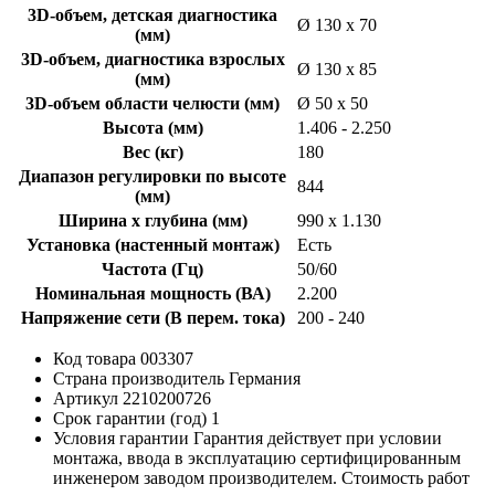
3D-объем, детская диагностика
Ø 130 x 70
(мм)
3D-объем, диагностика взрослых
Ø 130 x 85
(мм)
3D-объем области челюсти (мм)
Ø 50 x 50
Высота (мм)
1.406 - 2.250
Вес (кг)
180
Диапазон регулировки по высоте
844
(мм)
Ширина x глубина (мм)
990 x 1.130
Установка (настенный монтаж)
Есть
Частота (Гц)
50/60
Номинальная мощность (ВА)
2.200
Напряжение сети (В перем. тока)
200 - 240
Код товара
003307
Страна производитель
Германия
Артикул
2210200726
Срок гарантии (год)
1
Условия гарантии
Гарантия действует при условии
монтажа, ввода в эксплуатацию сертифицированным
инженером заводом производителем. Cтоимость работ