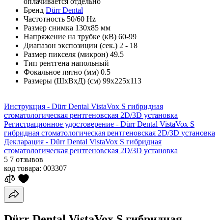
оплачивается отдельно
Бренд
Dürr Dental
Частотность
50/60 Hz
Размер снимка
130х85 мм
Напряжение на трубке (кВ)
60-99
Диапазон экспозиции (сек.)
2 - 18
Размер пикселя (микрон)
49.5
Тип рентгена
напольный
Фокальное пятно (мм)
0.5
Размеры (ШхВхД) (см)
99х225х113
Инструкция - Dürr Dental VistaVox S гибридная
стоматологическая рентгеновская 2D/3D установка
Регистрационное удостоверение - Dürr Dental VistaVox S
гибридная стоматологическая рентгеновская 2D/3D установка
Декларация - Dürr Dental VistaVox S гибридная
стоматологическая рентгеновская 2D/3D установка
5
7 отзывов
код товара:
003307
Dürr Dental VistaVox S гибридная