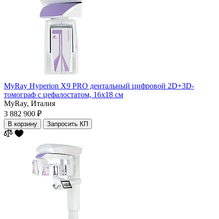
MyRay Hyperion X9 PRO дентальный цифровой 2D+3D-
томограф с цефалостатом, 16х18 см
MyRay,
Италия
3 882 900 ₽
В корзину
Запросить КП