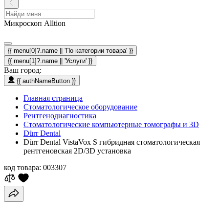
Микроскоп Alltion
{{ menu[0]?.name || 'По категории товара' }}
{{ menu[1]?.name || 'Услуги' }}
Ваш город:
{{ authNameButton }}
Главная страница
Стоматологическое оборудование
Рентгенодиагностика
Стоматологические компьютерные томографы и 3D
Dürr Dental
Dürr Dental VistaVox S гибридная стоматологическая
рентгеновская 2D/3D установка
код товара:
003307