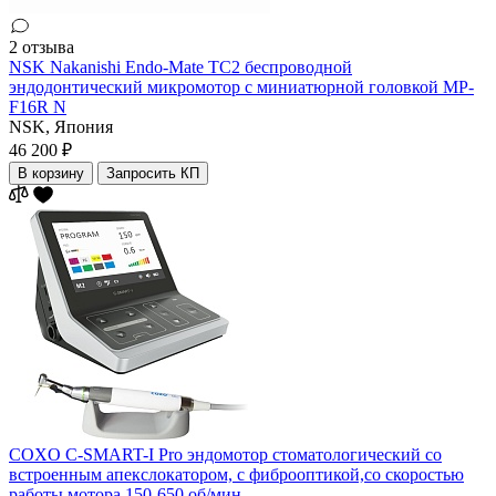
2 отзыва
NSK Nakanishi Endo-Mate TC2 беспроводной
эндодонтический микромотор с миниатюрной головкой MP-
F16R N
NSK,
Япония
46 200 ₽
В корзину
Запросить КП
COXO C-SMART-I Pro эндомотор стоматологический со
встроенным апекслокатором, с фиброоптикой,со скоростью
работы мотора 150-650 об/мин