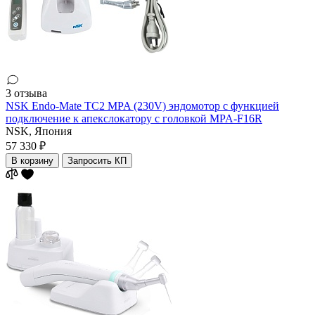
3 отзыва
NSK Endo-Mate TC2 MPA (230V) эндомотор c функцией
подключение к апекслокатору c головкой MPA-F16R
NSK,
Япония
57 330 ₽
В корзину
Запросить КП