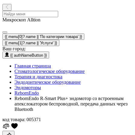
Микроскоп Alltion
{{ menu[0]?.name || 'По категории товара' }}
{{ menu[1]?.name || 'Услуги' }}
Ваш город:
{{ authNameButton }}
Главная страница
Стоматологическое оборудование
Терапия и диагностика
Эндодонтическое оборудование
Эндомоторы
RebornEndo
RebornEndo R-Smart Plus+ эндомотор со встроенным
апекслокатором беспроводной, передача данных через
Bluetooth
код товара:
005371