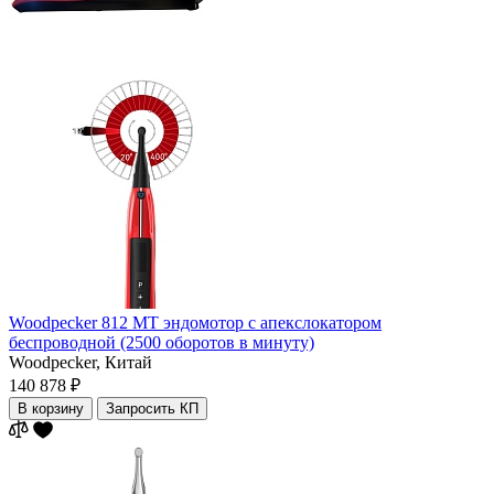
Woodpecker 812 MT эндомотор с апекслокатором
беспроводной (2500 оборотов в минуту)
Woodpecker,
Китай
140 878 ₽
В корзину
Запросить КП