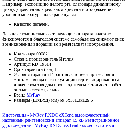
Например, экспозицию целого рта, благодаря динамичному
циклу, управлению в реальном времени и отображению
уровня температуры на экране пульта.
Качество деталей.
Легкие алюминиевые составляющие аппарата надежно
фиксируются и благодаря системе самобаланса снижают риск
возникновения вибрации во время захвата изображения.
Код товара
000821
Страна производитель
Италия
Артикул
RD-19514
Срок гарантии (год)
1
Условия гарантии
Гарантия действует при условии
монтажа, ввода в эксплуатацию сертифицированным
инженером заводом производителем. Cтоимость работ
оплачивается отдельно
Бренд
MyRay
Размеры (ШхВхД) (см)
69.5х181,3х129,5
Инструкция - MyRay RXDC eXTend высокочастотный
настенный рентгеновский аппарат, 65 кВ
Регистрационное
удостоверение - MyRay RXDC eXTend высокочастотный