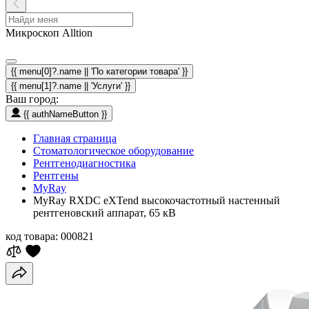
Микроскоп Alltion
{{ menu[0]?.name || 'По категории товара' }}
{{ menu[1]?.name || 'Услуги' }}
Ваш город:
{{ authNameButton }}
Главная страница
Стоматологическое оборудование
Рентгенодиагностика
Рентгены
MyRay
MyRay RXDC eXTend высокочастотный настенный
рентгеновский аппарат, 65 кВ
код товара:
000821