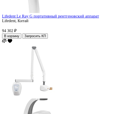
Lifedent Le Ray G портативный рентгеновский аппарат
Lifedent,
Китай
94 302 ₽
В корзину
Запросить КП