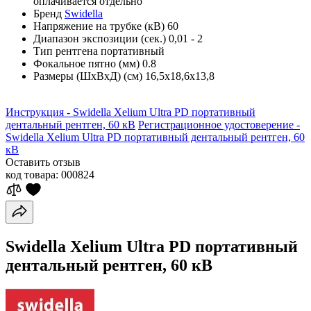
оплачивается отдельно
Бренд
Swidella
Напряжение на трубке (кВ)
60
Диапазон экспозиции (сек.)
0,01 - 2
Тип рентгена
портативный
Фокальное пятно (мм)
0.8
Размеры (ШхВхД) (см)
16,5х18,6х13,8
Инструкция - Swidella Xelium Ultra PD портативный
дентальный рентген, 60 кВ
Регистрационное удостоверение -
Swidella Xelium Ultra PD портативный дентальный рентген, 60
кВ
Оставить отзыв
код товара:
000824
Swidella Xelium Ultra PD портативный
дентальный рентген, 60 кВ