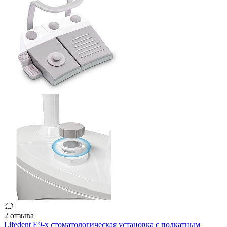
2 отзыва
Lifedent E9-x стоматологическая установка c подкатным