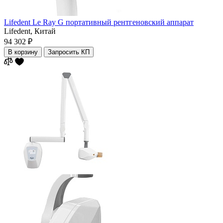
Lifedent Le Ray G портативный рентгеновский аппарат
Lifedent,
Китай
94 302 ₽
В корзину
Запросить КП