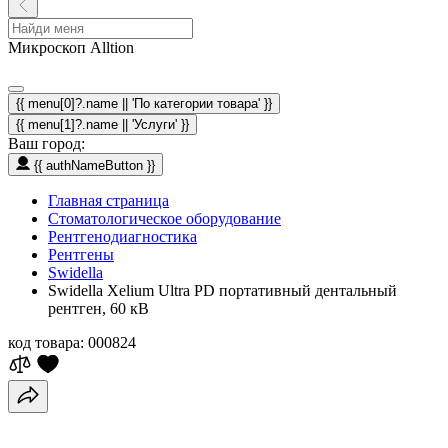
Микроскоп Alltion
{{ menu[0]?.name || 'По категории товара' }}
{{ menu[1]?.name || 'Услуги' }}
Ваш город:
{{ authNameButton }}
Главная страница
Стоматологическое оборудование
Рентгенодиагностика
Рентгены
Swidella
Swidella Xelium Ultra PD портативный дентальный
рентген, 60 кВ
код товара:
000824