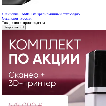
Gravitonus Saddle Lite эргономичный стул-седло
Gravitonus,
Россия
Товар снят с производства
Запросить КП