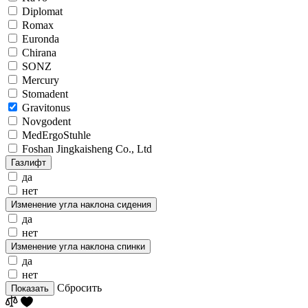
Diplomat
Romax
Euronda
Chirana
SONZ
Mercury
Stomadent
Gravitonus
Novgodent
MedErgoStuhle
Foshan Jingkaisheng Co., Ltd
Газлифт
да
нет
Изменение угла наклона сидения
да
нет
Изменение угла наклона спинки
да
нет
Сбросить
Показать