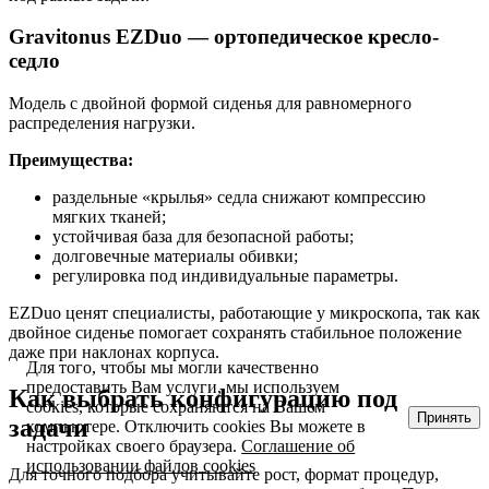
Gravitonus EZDuo — ортопедическое кресло-
седло
Модель с двойной формой сиденья для равномерного
распределения нагрузки.
Преимущества:
раздельные «крылья» седла снижают компрессию
мягких тканей;
устойчивая база для безопасной работы;
долговечные материалы обивки;
регулировка под индивидуальные параметры.
EZDuo ценят специалисты, работающие у микроскопа, так как
двойное сиденье помогает сохранять стабильное положение
даже при наклонах корпуса.
Для того, чтобы мы могли качественно
предоставить Вам услуги, мы используем
Как выбрать конфигурацию под
cookies, которые сохраняются на Вашем
Принять
задачи
компьютере. Отключить cookies Вы можете в
настройках своего браузера.
Соглашение об
использовании файлов cookies
Для точного подбора учитывайте рост, формат процедур,