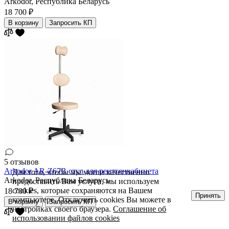
Arkodor,
Республика Беларусь
18 700 ₽
В корзину
Запросить КП
5 отзывов
Arkodor AR-Z67B cтул для рентгенкабинета
Для того, чтобы мы могли качественно
Arkodor,
Республика Беларусь
предоставить Вам услуги, мы используем
cookies, которые сохраняются на Вашем
18 700 ₽
Принять
компьютере. Отключить cookies Вы можете в
В корзину
Запросить КП
настройках своего браузера.
Соглашение об
использовании файлов cookies