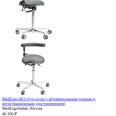
MedErgo-803 стул-седло с абдоминальным упором (с
регистрационным удостоверением)
MedErgoStuhle,
Россия
46 200 ₽