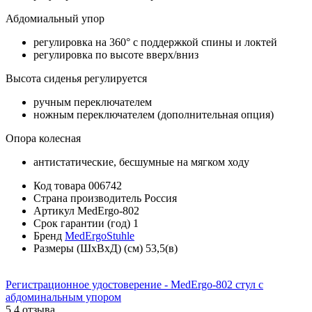
Абдомиальный упор
регулировка на 360° с поддержкой спины и локтей
регулировка по высоте вверх/вниз
Высота сиденья регулируется
ручным переключателем
ножным переключателем (дополнительная опция)
Опора колесная
антистатические, бесшумные на мягком ходу
Код товара
006742
Страна производитель
Россия
Артикул
MedErgo-802
Срок гарантии (год)
1
Бренд
MedErgoStuhle
Размеры (ШхВхД) (см)
53,5(в)
Регистрационное удостоверение - MedErgo-802 cтул с
абдоминальным упором
5
4 отзыва