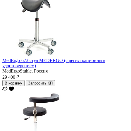
MedErgo-673 стул MEDERGO (с регистрационным
удостоверением)
MedErgoStuhle,
Россия
29 400 ₽
В корзину
Запросить КП