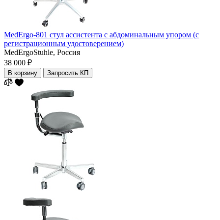
MedErgo-801 cтул аcсистента с абдоминальным упором (с
регистрационным удостоверением)
MedErgoStuhle,
Россия
38 000 ₽
В корзину
Запросить КП