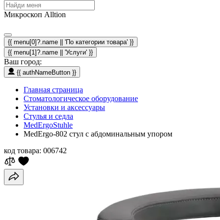
Микроскоп Alltion
{{ menu[0]?.name || 'По категории товара' }}
{{ menu[1]?.name || 'Услуги' }}
Ваш город:
{{ authNameButton }}
Главная страница
Стоматологическое оборудование
Установки и аксессуары
Стулья и седла
MedErgoStuhle
MedErgo-802 cтул с абдоминальным упором
код товара:
006742