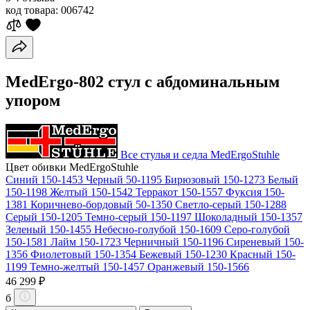
код товара:
006742
MedErgo-802 cтул с абдоминальным
упором
Все стулья и седла MedErgoStuhle
Цвет обивки MedErgoStuhle
Синий 150-1453
Черный 50-1195
Бирюзовый 150-1273
Белый
150-1198
Желтый 150-1542
Терракот 150-1557
Фуксия 150-
1381
Коричнево-бордовый 50-1350
Светло-серый 150-1288
Серый 150-1205
Темно-серый 150-1197
Шоколадный 150-1357
Зеленый 150-1455
Небесно-голубой 150-1609
Серо-голубой
150-1581
Лайм 150-1723
Черничный 150-1196
Сиреневый 150-
1356
Фиолетовый 150-1354
Бежевый 150-1230
Красный 150-
1199
Темно-желтый 150-1457
Оранжевый 150-1566
46 299 ₽
б