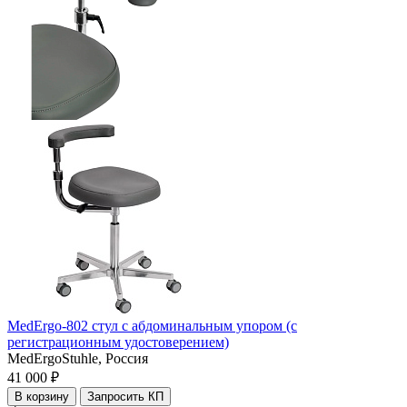
MedErgo-802 cтул с абдоминальным упором (с
регистрационным удостоверением)
MedErgoStuhle,
Россия
41 000 ₽
В корзину
Запросить КП