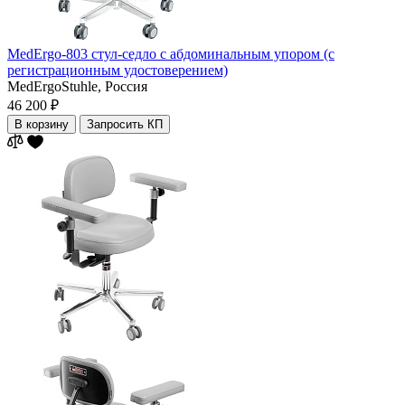
MedErgo-803 стул-седло с абдоминальным упором (с
регистрационным удостоверением)
MedErgoStuhle,
Россия
46 200 ₽
В корзину
Запросить КП