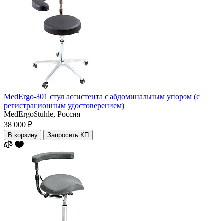
MedErgo-801 cтул аcсистента с абдоминальным упором (с
регистрационным удостоверением)
MedErgoStuhle,
Россия
38 000 ₽
В корзину
Запросить КП