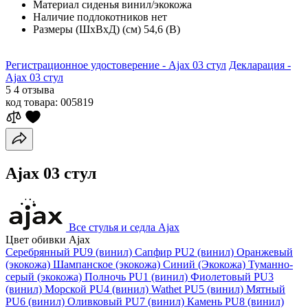
Материал сиденья
винил/экокожа
Наличие подлокотников
нет
Размеры (ШхВхД) (см)
54,6 (В)
Регистрационное удостоверение - Ajax 03 стул
Декларация -
Ajax 03 стул
5
4 отзыва
код товара:
005819
Ajax 03 стул
Все стулья и седла Ajax
Цвет обивки Ajax
Серебрянный PU9 (винил)
Сапфир PU2 (винил)
Оранжевый
(экокожа)
Шампанское (экокожа)
Синий (Экокожа)
Туманно-
серый (экокожа)
Полночь PU1 (винил)
Фиолетовый PU3
(винил)
Морской PU4 (винил)
Wathet PU5 (винил)
Мятный
PU6 (винил)
Оливковый PU7 (винил)
Камень PU8 (винил)