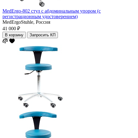
MedErgo-802 cтул с абдоминальным упором (с
регистрационным удостоверением)
MedErgoStuhle,
Россия
41 000 ₽
В корзину
Запросить КП