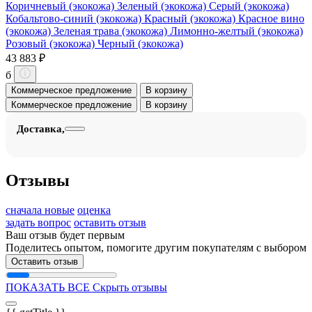
Коричневый (экокожа)
Зеленый (экокожа)
Серый (экокожа)
Кобальтово-синий (экокожа)
Красный (экокожа)
Красное вино
(экокожа)
Зеленая трава (экокожа)
Лимонно-желтый (экокожа)
Розовый (экокожа)
Черный (экокожа)
43 883 ₽
б
Коммерческое предложение
В корзину
Коммерческое предложение
В корзину
Доставка,
Отзывы
сначала новые
оценка
задать вопрос
оставить отзыв
Ваш отзыв будет первым
Поделитесь опытом, помогите другим покупателям с выбором
Оставить отзыв
ПОКАЗАТЬ ВСЕ
Скрыть отзывы