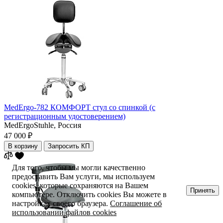
MedErgo-782 КОМФОРТ стул со спинкой (с
регистрационным удостоверением)
MedErgoStuhle,
Россия
47 000 ₽
В корзину
Запросить КП
Для того, чтобы мы могли качественно
предоставить Вам услуги, мы используем
cookies, которые сохраняются на Вашем
Принять
компьютере. Отключить cookies Вы можете в
настройках своего браузера.
Соглашение об
использовании файлов cookies