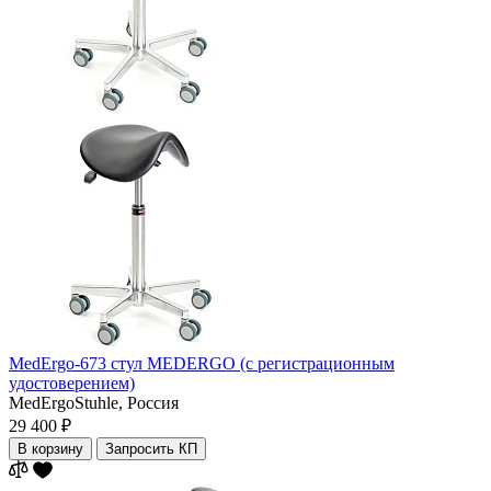
MedErgo-673 стул MEDERGO (с регистрационным
удостоверением)
MedErgoStuhle,
Россия
29 400 ₽
В корзину
Запросить КП