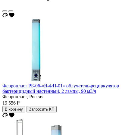
Ферропласт РБ-06-«Я-ФП-01» облучатель-рециркулятор
бактерицидный настенный, 2 лампы, 90 м3/ч
Ферропласт,
Россия
19 556 ₽
В корзину
Запросить КП