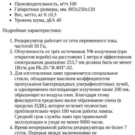
Производительность, м³/ч 100
Габаритные размеры, мм. 805х250х120
Вес, нетто, кг 6 ±0,3
Уровень шума, дБА 40
Подробные характеристики:
Рециркулятор работает от сети переменного тока,
частотой 50 Гц.
Облученность от трёх источников УФ-излучения (при
открытом коробе) на расстоянии 1 метра в эффективном
спектральном диапазоне 253,7 нм должна быть не менее
1Вт/м для РБ-20-"Я-ФП"-02.
Для изготовления ламп применяется специальное
стекло, обладающее высоким коэффициентом
пропускания бактерицидных ультрафиолетовых лучей,
и одновременно поглощающее излучение ниже 200 нм,
образующее из воздуха озон. Благодаря этому
фиксируется предельно малое образование озона (в
пределах ПДК), которое исчезает полностью
приблизительно через 100 часов работы лампы.
Средний срок службы ламп при правильной
эксплуатации и уходе не менее 9000 часов.
Время непрерывной работы рециркулятора не более 7
суток. Перерыв между включениями не