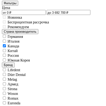
Фильтры
Цена
Новинка
Беспроцентная рассрочка
Рекомендуем
Страна производитель
Германия
Италия
Канада
Китай
Россия
Южная Корея
Бренд
Lifedent
Dürr Dental
Melag
Армед
Sirona
Woson
Romax
Euronda