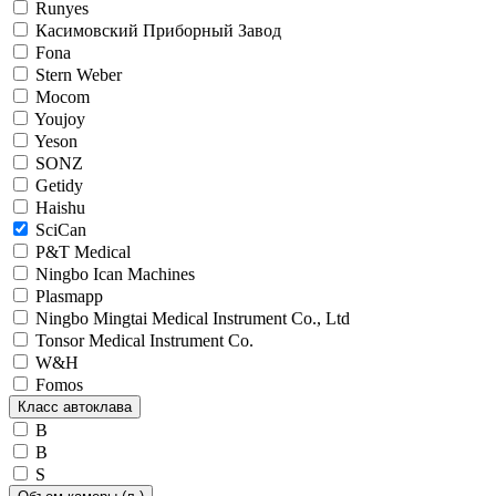
Runyes
Касимовский Приборный Завод
Fona
Stern Weber
Mocom
Youjoy
Yeson
SONZ
Getidy
Haishu
SciCan
P&T Medical
Ningbo Ican Machines
Plasmapp
Ningbo Mingtai Medical Instrument Co., Ltd
Tonsor Medical Instrument Co.
W&H
Fomos
Класс автоклава
B
B
S