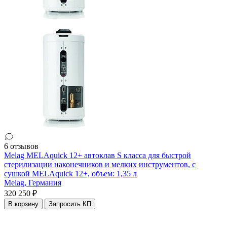
6 отзывов
Melag MELAquick 12+ автоклав S класса для быстрой
стерилизации наконечников и мелких инструментов, с
сушкой MELAquick 12+, объем: 1,35 л
Melag,
Германия
320 250 ₽
В корзину
Запросить КП