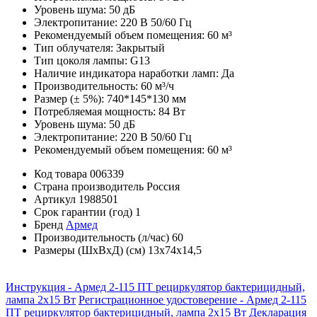
Уровень шума: 50 дБ
Электропитание: 220 В 50/60 Гц
Рекомендуемый объем помещения: 60 м³
Тип облучателя: Закрытый
Тип цоколя лампы: G13
Наличие индикатора наработки ламп: Да
Производительность: 60 м³/ч
Размер (± 5%): 740*145*130 мм
Потребляемая мощность: 84 Вт
Уровень шума: 50 дБ
Электропитание: 220 В 50/60 Гц
Рекомендуемый объем помещения: 60 м³
Код товара
006339
Страна производитель
Россия
Артикул
1988501
Срок гарантии (год)
1
Бренд
Армед
Производительность (л/час)
60
Размеры (ШхВхД) (см)
13х74х14,5
Инструкция - Армед 2-115 ПТ рециркулятор бактерицидный,
лампа 2х15 Вт
Регистрационное удостоверение - Армед 2-115
ПТ рециркулятор бактерицидный, лампа 2х15 Вт
Декларация