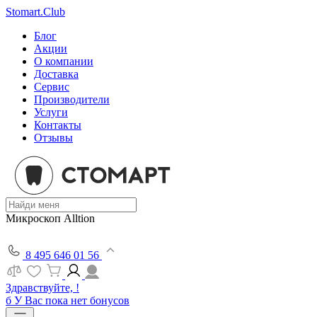
Stomart.Club
Блог
Акции
О компании
Доставка
Сервис
Производители
Услуги
Контакты
Отзывы
Микроскоп Alltion
8 495 646 01 56
Здравствуйте, !
б
У Вас пока нет бонусов