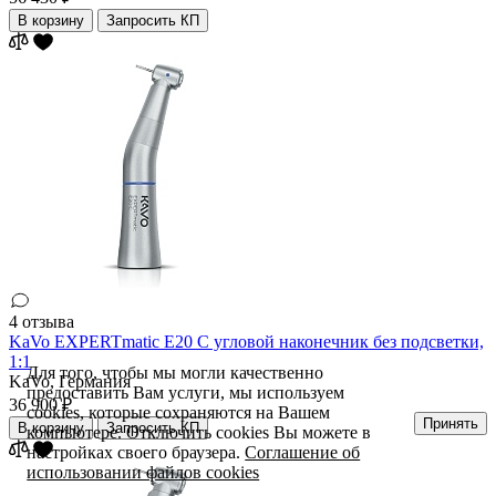
В корзину
Запросить КП
4 отзыва
KaVo EXPERTmatic E20 С угловой наконечник без подсветки,
1:1
Для того, чтобы мы могли качественно
KaVo,
Германия
предоставить Вам услуги, мы используем
36 900 ₽
cookies, которые сохраняются на Вашем
Принять
В корзину
Запросить КП
компьютере. Отключить cookies Вы можете в
настройках своего браузера.
Соглашение об
использовании файлов cookies