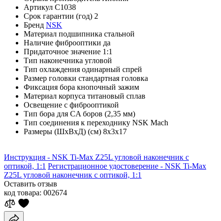
Артикул
C1038
Срок гарантии (год)
2
Бренд
NSK
Материал подшипника
стальной
Наличие фиброоптики
да
Придаточное значение
1:1
Тип наконечника
угловой
Тип охлаждения
одинарный спрей
Размер головки
стандартная головка
Фиксация бора
кнопочный зажим
Материал корпуса
титановый сплав
Освещение
с фиброоптикой
Тип бора
для CA боров (2,35 мм)
Тип соединения
к переходнику NSK Mach
Размеры (ШхВхД) (см)
8х3х17
Инструкция - NSK Ti-Max Z25L угловой наконечник с
оптикой, 1:1
Регистрационное удостоверение - NSK Ti-Max
Z25L угловой наконечник с оптикой, 1:1
Оставить отзыв
код товара:
002674