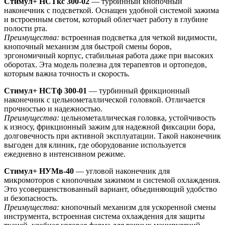
Стимул+ НСТкс 300-02
— турбинный кнопочный
наконечник с подсветкой. Оснащен удобной системой зажима
и встроенным светом, который облегчает работу в глубине
полости рта.
Преимущества:
встроенная подсветка для четкой видимости,
кнопочный механизм для быстрой смены боров,
эргономичный корпус, стабильная работа даже при высоких
оборотах. Эта модель полезна для терапевтов и ортопедов,
которым важна точность и скорость.
Стимул+ НСТф 300-01
— турбинный фрикционный
наконечник с цельнометаллической головкой. Отличается
прочностью и надежностью.
Преимущества:
цельнометаллическая головка, устойчивость
к износу, фрикционный зажим для надежной фиксации бора,
долговечность при активной эксплуатации. Такой наконечник
выгоден для клиник, где оборудование используется
ежедневно в интенсивном режиме.
Стимул+ НУМв-40
— угловой наконечник для
микромоторов с кнопочным зажимом и системой охлаждения.
Это усовершенствованный вариант, объединяющий удобство
и безопасность.
Преимущества:
кнопочный механизм для ускоренной смены
инструмента, встроенная система охлаждения для защиты