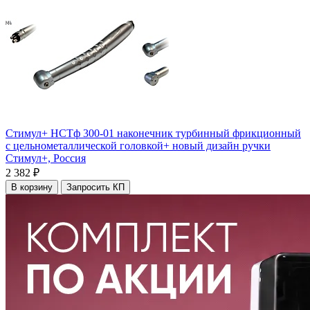
Стимул+ НСТф 300-01 наконечник турбинный фрикционный
с цельнометаллической головкой+ новый дизайн ручки
Стимул+,
Россия
2 382 ₽
В корзину
Запросить КП