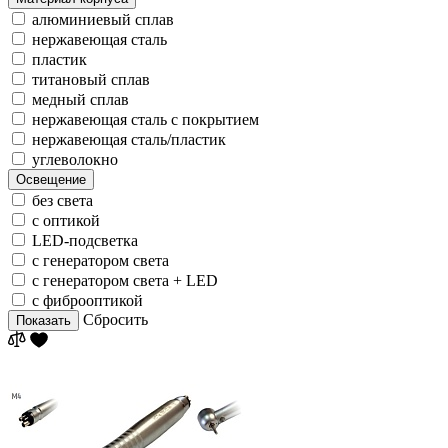
алюминиевый сплав
нержавеющая сталь
пластик
титановый сплав
медный сплав
нержавеющая сталь с покрытием
нержавеющая сталь/пластик
углеволокно
Освещение
без света
с оптикой
LED-подсветка
с генератором света
с генератором света + LED
с фиброоптикой
Сбросить
Показать