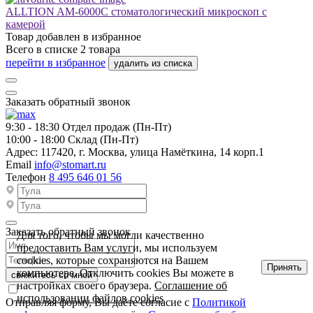
ALLTION AM-6000C стоматологический микроскоп с
камерой
Товар добавлен в
избранное
Всего в списке
2
товара
перейти в избранное
удалить из списка
Заказать обратный звонок
9:30 - 18:30
Отдел продаж (Пн-Пт)
10:00 - 18:00
Склад (Пн-Пт)
Адрес:
117420, г. Москва, улица Намёткина, 14 корп.1
Email
info@stomart.ru
Телефон
8 495 646 01 56
Заказать обратный звонок
Для того, чтобы мы могли качественно
предоставить Вам услуги, мы используем
cookies, которые сохраняются на Вашем
Принять
компьютере. Отключить cookies Вы можете в
свяжитесь со мной
настройках своего браузера.
Соглашение об
использовании файлов cookies
Отправляя форму, Вы даёте согласие с
Политикой