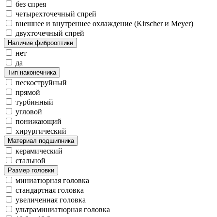
без спрея
четырехточечный спрей
внешнее и внутреннее охлаждение (Kirscher и Meyer)
двухточечный спрей
Наличие фиброоптики
нет
да
Тип наконечника
пескоструйный
прямой
турбинный
угловой
понижающий
хирургический
Материал подшипника
керамический
стальной
Размер головки
миниатюрная головка
стандартная головка
увеличенная головка
ультраминиатюрная головка