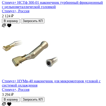
Стимул+ НСТф 300-01 наконечник турбинный фрикционный
с цельнометаллической головкой
Стимул+,
Россия
2 124 ₽
В корзину
Запросить КП
Стимул+ НУМв-40 наконечник для микромоторов угловой с
системой охлаждения
Стимул+,
Россия
3 294 ₽
В корзину
Запросить КП