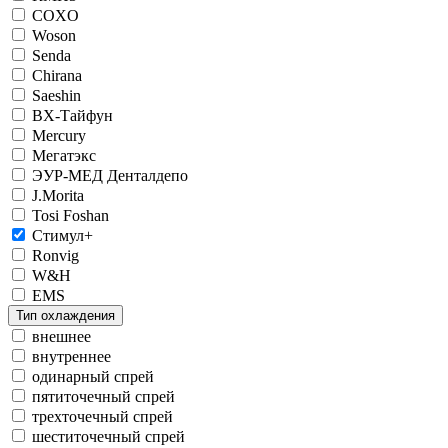
COXO
Woson
Senda
Chirana
Saeshin
ВХ-Тайфун
Mercury
Мегатэкс
ЭУР-МЕД Денталдепо
J.Morita
Tosi Foshan
Стимул+
Ronvig
W&H
EMS
Тип охлаждения
внешнее
внутреннее
одинарный спрей
пятиточечный спрей
трехточечный спрей
шеститочечный спрей