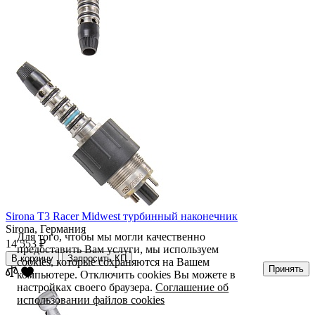
Sirona T3 Racer Midwest турбинный наконечник
Sirona,
Германия
Для того, чтобы мы могли качественно
14 553 ₽
предоставить Вам услуги, мы используем
В корзину
Запросить КП
cookies, которые сохраняются на Вашем
Принять
компьютере. Отключить cookies Вы можете в
настройках своего браузера.
Соглашение об
использовании файлов cookies