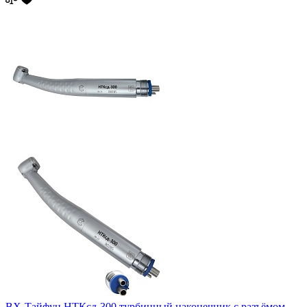
ВХ-Тайфун НТКсд-300 турбинный наконечник с разъёмом