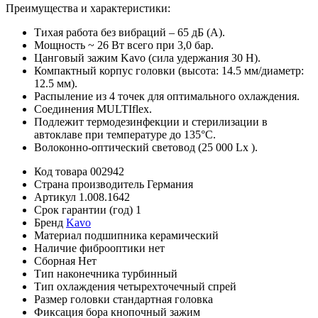
Преимущества и характеристики:
Тихая работа без вибраций – 65 дБ (А).
Мощность ~ 26 Вт всего при 3,0 бар.
Цанговый зажим Kavo (сила удержания 30 Н).
Компактный корпус головки (высота: 14.5 мм/диаметр:
12.5 мм).
Распыление из 4 точек для оптимального охлаждения.
Соединения MULTIflex.
Подлежит термодезинфекции и стерилизации в
автоклаве при температуре до 135°C.
Волоконно-оптический световод (25 000 Lx ).
Код товара
002942
Страна производитель
Германия
Артикул
1.008.1642
Срок гарантии (год)
1
Бренд
Kavo
Материал подшипника
керамический
Наличие фиброоптики
нет
Сборная
Нет
Тип наконечника
турбинный
Тип охлаждения
четырехточечный спрей
Размер головки
стандартная головка
Фиксация бора
кнопочный зажим