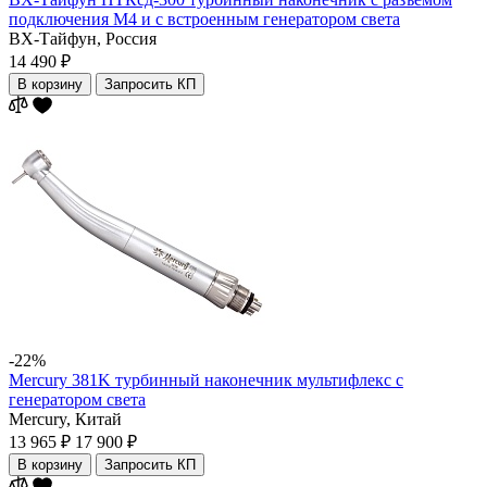
подключения М4 и с встроенным генератором света
ВХ-Тайфун,
Россия
14 490 ₽
В корзину
Запросить КП
-22%
Mercury 381K турбинный наконечник мультифлекс с
генератором света
Mercury,
Китай
13 965 ₽
17 900 ₽
В корзину
Запросить КП