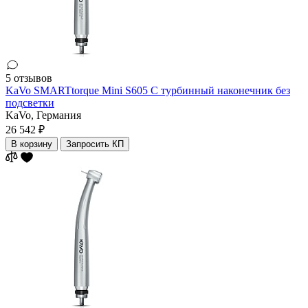
5 отзывов
KaVo SMARTtorque Mini S605 C турбинный наконечник без
подсветки
KaVo,
Германия
26 542 ₽
В корзину
Запросить КП