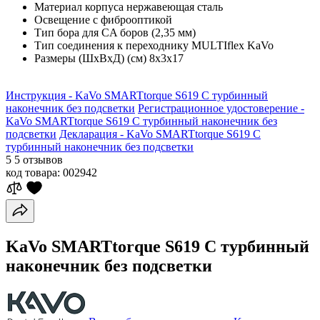
Материал корпуса
нержавеющая сталь
Освещение
с фиброоптикой
Тип бора
для CA боров (2,35 мм)
Тип соединения
к переходнику MULTIflex KaVo
Размеры (ШхВхД) (см)
8х3х17
Инструкция - KaVo SMARTtorque S619 C турбинный
наконечник без подсветки
Регистрационное удостоверение -
KaVo SMARTtorque S619 C турбинный наконечник без
подсветки
Декларация - KaVo SMARTtorque S619 C
турбинный наконечник без подсветки
5
5 отзывов
код товара:
002942
KaVo SMARTtorque S619 C турбинный
наконечник без подсветки