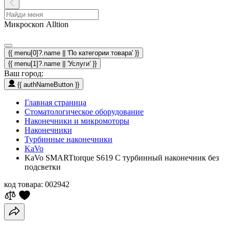
Микроскоп Alltion
{{ menu[0]?.name || 'По категории товара' }}
{{ menu[1]?.name || 'Услуги' }}
Ваш город:
{{ authNameButton }}
Главная страница
Стоматологическое оборудование
Наконечники и микромоторы
Наконечники
Турбинные наконечники
KaVo
KaVo SMARTtorque S619 C турбинный наконечник без
подсветки
код товара:
002942