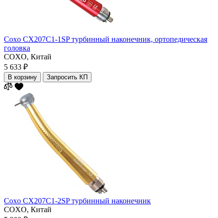
Coxo CX207C1-1SP турбинный наконечник, ортопедическая
головка
COXO,
Китай
5 633 ₽
В корзину
Запросить КП
Coxo CX207C1-2SP турбинный наконечник
COXO,
Китай