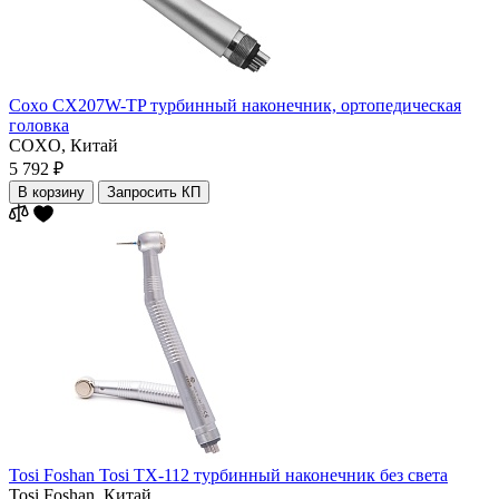
Coxo CX207W-TP турбинный наконечник, ортопедическая
головка
COXO,
Китай
5 792 ₽
В корзину
Запросить КП
Tosi Foshan Tosi TX-112 турбинный наконечник без света
Tosi Foshan,
Китай