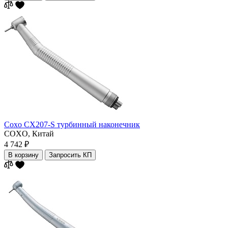
Coxo CX207-S турбинный наконечник
COXO,
Китай
4 742 ₽
В корзину
Запросить КП