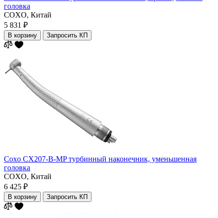
головка
COXO,
Китай
5 831 ₽
В корзину
Запросить КП
Coxo CX207-B-MP турбинный наконечник, уменьшенная
головка
COXO,
Китай
6 425 ₽
В корзину
Запросить КП