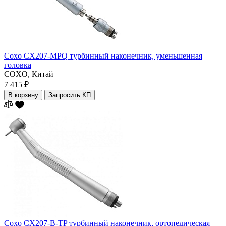
Coxo CX207-MPQ турбинный наконечник, уменьшенная
головка
COXO,
Китай
7 415 ₽
В корзину
Запросить КП
Coxo CX207-B-TP турбинный наконечник, ортопедическая