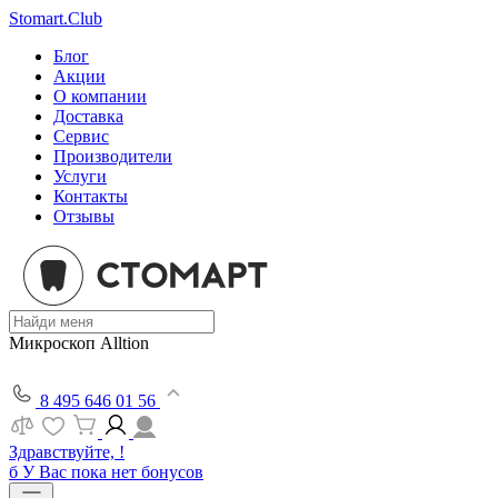
Stomart.Club
Блог
Акции
О компании
Доставка
Сервис
Производители
Услуги
Контакты
Отзывы
Микроскоп Alltion
8 495 646 01 56
Здравствуйте, !
б
У Вас пока нет бонусов