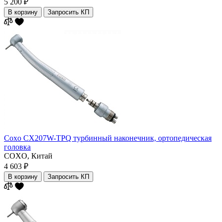
5 200 ₽
В корзину
Запросить КП
Coxo CX207W-TPQ турбинный наконечник, ортопедическая
головка
COXO,
Китай
4 603 ₽
В корзину
Запросить КП