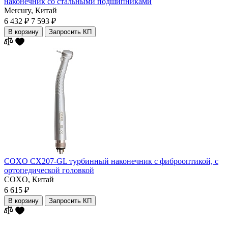
наконечник cо стальными подшипниками
Mercury,
Китай
6 432 ₽
7 593 ₽
В корзину
Запросить КП
COXO CX207-GL турбинный наконечник с фиброоптикой, с
ортопедической головкой
COXO,
Китай
6 615 ₽
В корзину
Запросить КП