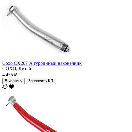
Coxo CX207-A турбинный наконечник
COXO,
Китай
4 455 ₽
В корзину
Запросить КП