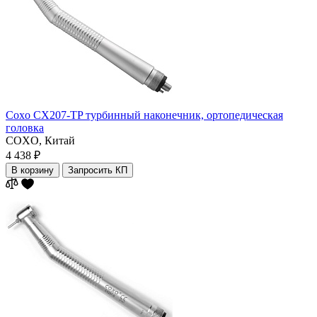
Coxo CX207-TP турбинный наконечник, ортопедическая
головка
COXO,
Китай
4 438 ₽
В корзину
Запросить КП