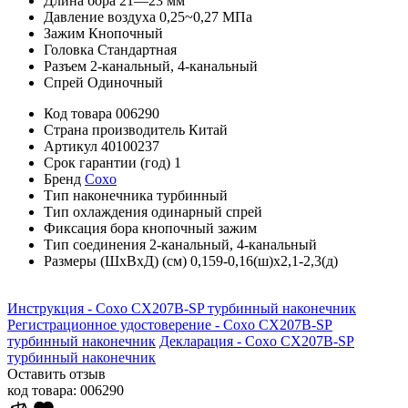
Длина бора 21—23 мм
Давление воздуха 0,25~0,27 МПа
Зажим Кнопочный
Головка Стандартная
Разъем 2-канальный, 4-канальный
Спрей Одиночный
Код товара
006290
Страна производитель
Китай
Артикул
40100237
Срок гарантии (год)
1
Бренд
Coxo
Тип наконечника
турбинный
Тип охлаждения
одинарный спрей
Фиксация бора
кнопочный зажим
Тип соединения
2-канальный, 4-канальный
Размеры (ШхВхД) (см)
0,159-0,16(ш)х2,1-2,3(д)
Инструкция - Coxo CX207B-SP турбинный наконечник
Регистрационное удостоверение - Coxo CX207B-SP
турбинный наконечник
Декларация - Coxo CX207B-SP
турбинный наконечник
Оставить отзыв
код товара:
006290