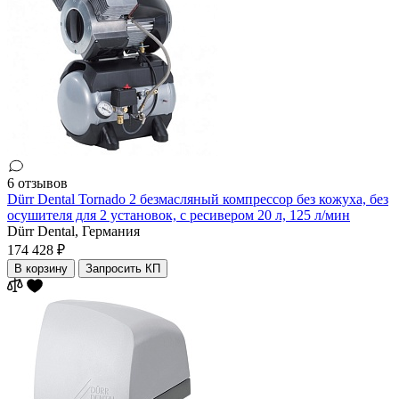
6 отзывов
Dürr Dental Tornado 2 безмасляный компрессор без кожуха, без
осушителя для 2 установок, с ресивером 20 л, 125 л/мин
Dürr Dental,
Германия
174 428 ₽
В корзину
Запросить КП