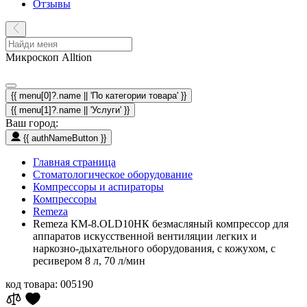
Отзывы
Микроскоп Alltion
{{ menu[0]?.name || 'По категории товара' }}
{{ menu[1]?.name || 'Услуги' }}
Ваш город:
{{ authNameButton }}
Главная страница
Стоматологическое оборудование
Компрессоры и аспираторы
Компрессоры
Remeza
Remeza КМ-8.OLD10НК безмасляный компрессор для
аппаратов искусственной вентиляции легких и
наркозно-дыхательного оборудования, с кожухом, с
ресивером 8 л, 70 л/мин
код товара:
005190