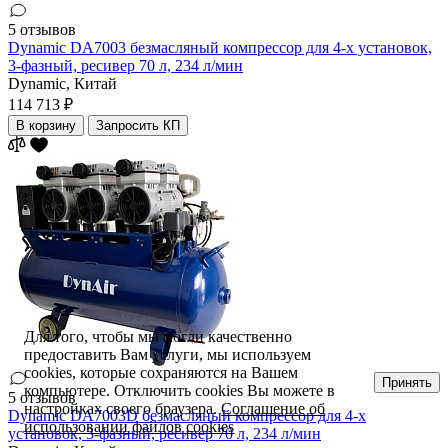
5 отзывов
Dynamic DA7003 безмасляный компрессор для 4-х установок,
3-фазный, ресивер 70 л, 234 л/мин
Dynamic,
Китай
114 713 ₽
В корзину
Запросить КП
Для того, чтобы мы могли качественно
предоставить Вам услуги, мы используем
cookies, которые сохраняются на Вашем
Принять
компьютере. Отключить cookies Вы можете в
5 отзывов
настройках своего браузера.
Соглашение об
Dynamic DA7003D безмасляный компрессор для 4-х
использовании файлов cookies
установок, 3-фазный, ресивер 70 л, 234 л/мин