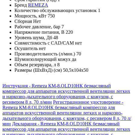
Бренд
REMEZA
Количество обслуживающих установок
1
Мощность, кВт
750
Сборная
Нет
Рабочее давление, бар
7
Напряжение питания, В
220
Уровень шума, Дб
48
Совместимость с CAD/CAM
нет
Осушитель
нет
Производительность (л/мин.)
70
Шумоизолирующий кожух
да
Объем резервуара, л
8
Размеры (ШхВхД) (см)
50,5x104x50
Инструкция - Remeza КМ-8.OLD10НК безмасляный
компрессор для аппаратов искусственной вентиляции легких
и наркозно-дыхательного оборудования, с кожухом, с
ресивером 8 л, 70 л/мин
Регистрационное удостоверение -
Remeza КМ-8.OLD10НК безмасляный компрессор для
аппаратов искусственной вентиляции легких и наркозно-
дыхательного оборудования, с кожухом, с ресивером 8 л, 70 л/
мин
Декларация - Remeza КМ-8.OLD10НК безмасляный
компрессор для аппаратов искусственной вентиляции легких
и наркозно-дыхательного оборудования, с кожухом, с