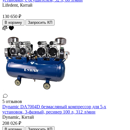
Lifedent,
Китай
130 650 ₽
В корзину
Запросить КП
5 отзывов
Dynamic DA7004D безмасляный компрессор для 5-х
установок, 3-фазный, ресивер 100 л, 312 л/мин
Dynamic,
Китай
208 026 ₽
В корзину
Запросить КП