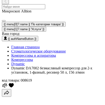
Микроскоп Alltion
{{ menu[0]?.name || 'По категории товара' }}
{{ menu[1]?.name || 'Услуги' }}
Ваш город:
{{ authNameButton }}
Главная страница
Стоматологическое оборудование
Компрессоры и аспираторы
Компрессоры
Dynamic
Dynamic DA7002 безмасляный компрессор для 2-х
установок, 1-фазный, ресивер 50 л, 156 л/мин
код товара:
008619