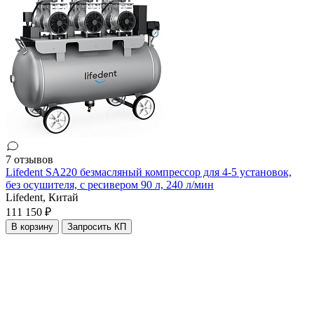
7 отзывов
Lifedent SA220 безмасляный компрессор для 4-5 установок,
без осушителя, с ресивером 90 л, 240 л/мин
Lifedent,
Китай
111 150 ₽
В корзину
Запросить КП