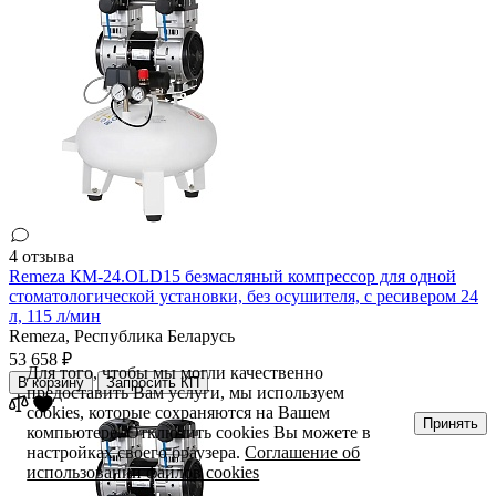
4 отзыва
Remeza КМ-24.OLD15 безмасляный компрессор для одной
стоматологической установки, без осушителя, с ресивером 24
л, 115 л/мин
Remeza,
Республика Беларусь
53 658 ₽
Для того, чтобы мы могли качественно
В корзину
Запросить КП
предоставить Вам услуги, мы используем
cookies, которые сохраняются на Вашем
Принять
компьютере. Отключить cookies Вы можете в
настройках своего браузера.
Соглашение об
использовании файлов cookies