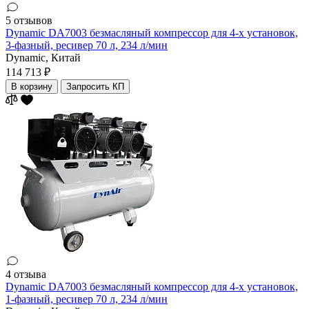
5 отзывов
Dynamic DA7003 безмасляный компрессор для 4-х установок,
3-фазный, ресивер 70 л, 234 л/мин
Dynamic,
Китай
114 713 ₽
В корзину
Запросить КП
4 отзыва
Dynamic DA7003 безмасляный компрессор для 4-х установок,
1-фазный, ресивер 70 л, 234 л/мин