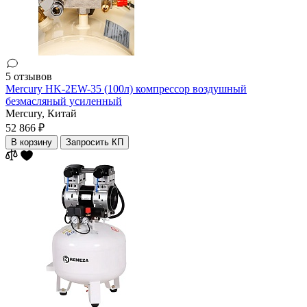
5 отзывов
Mercury HK-2EW-35 (100л) компрессор воздушный
безмасляный усиленный
Mercury,
Китай
52 866 ₽
В корзину
Запросить КП