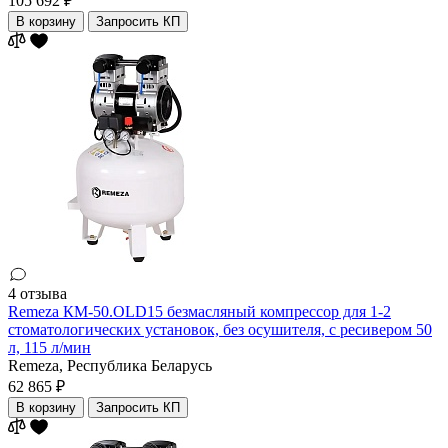
105 692 ₽
В корзину
Запросить КП
4 отзыва
Remeza КМ-50.OLD15 безмасляный компрессор для 1-2
стоматологических установок, без осушителя, с ресивером 50
л, 115 л/мин
Remeza,
Республика Беларусь
62 865 ₽
В корзину
Запросить КП