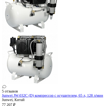
5 отзывов
Junwei JW-032С (D) компрессор с осушителем, 65 л, 128 л/мин
Junwei,
Китай
77 207 ₽