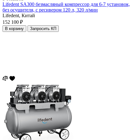
Lifedent SA300 безмасляный компрессор для 6-7 установок,
без осушителя, с ресивером 120 л, 320 л/мин
Lifedent,
Китай
152 100 ₽
В корзину
Запросить КП