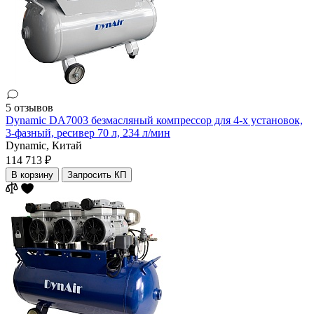
5 отзывов
Dynamic DA7003 безмасляный компрессор для 4-х установок,
3-фазный, ресивер 70 л, 234 л/мин
Dynamic,
Китай
114 713 ₽
В корзину
Запросить КП