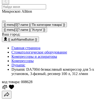
Микроскоп Alltion
{{ menu[0]?.name || 'По категории товара' }}
{{ menu[1]?.name || 'Услуги' }}
Ваш город:
{{ authNameButton }}
Главная страница
Стоматологическое оборудование
Компрессоры и аспираторы
Компрессоры
Dynamic
Dynamic DA7004 безмасляный компрессор для 5-х
установок, 3-фазный, ресивер 100 л, 312 л/мин
код товара:
008628