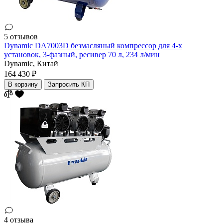
5 отзывов
Dynamic DA7003D безмасляный компрессор для 4-х
установок, 3-фазный, ресивер 70 л, 234 л/мин
Dynamic,
Китай
164 430 ₽
В корзину
Запросить КП
4 отзыва