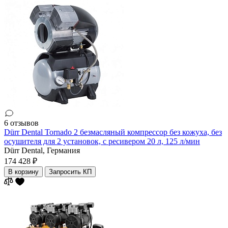
6 отзывов
Dürr Dental Tornado 2 безмасляный компрессор без кожуха, без
осушителя для 2 установок, с ресивером 20 л, 125 л/мин
Dürr Dental,
Германия
174 428 ₽
В корзину
Запросить КП