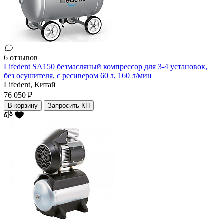
6 отзывов
Lifedent SA150 безмасляный компрессор для 3-4 установок,
без осушителя, с ресивером 60 л, 160 л/мин
Lifedent,
Китай
76 050 ₽
В корзину
Запросить КП