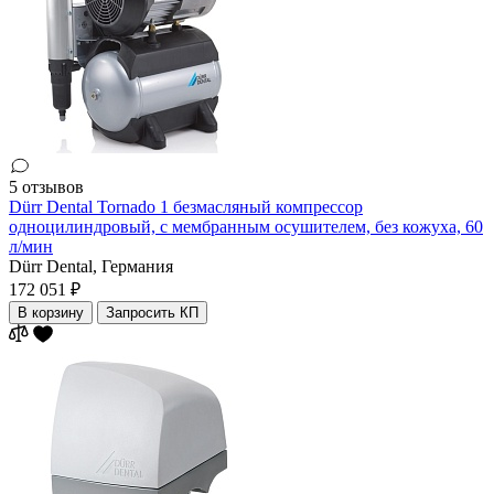
5 отзывов
Dürr Dental Tornado 1 безмасляный компрессор
одноцилиндровый, с мембранным осушителем, без кожуха, 60
л/мин
Dürr Dental,
Германия
172 051 ₽
В корзину
Запросить КП