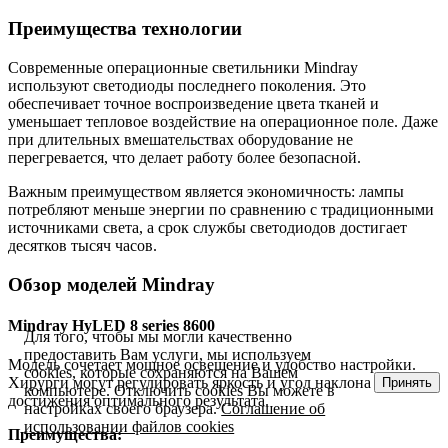
Преимущества технологии
Современные операционные светильники Mindray
используют светодиоды последнего поколения. Это
обеспечивает точное воспроизведение цвета тканей и
уменьшает тепловое воздействие на операционное поле. Даже
при длительных вмешательствах оборудование не
перегревается, что делает работу более безопасной.
Важным преимуществом является экономичность: лампы
потребляют меньше энергии по сравнению с традиционными
источниками света, а срок службы светодиодов достигает
десятков тысяч часов.
Обзор моделей Mindray
Mindray HyLED 8 series 8600
Для того, чтобы мы могли качественно
предоставить Вам услуги, мы используем
Модель сочетает мощное освещение и удобство настройки.
cookies, которые сохраняются на Вашем
Хирурги могут регулировать яркость и угол наклона для
Принять
компьютере. Отключить cookies Вы можете в
достижения оптимального результата.
настройках своего браузера.
Соглашение об
использовании файлов cookies
Преимущества: