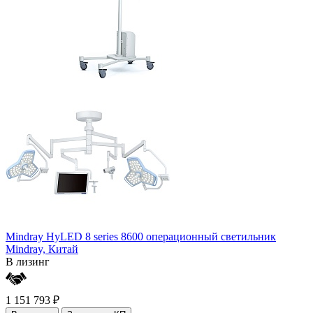
Mindray HyLED 8 series 8600 операционный светильник
Mindray,
Китай
В лизинг
1 151 793 ₽