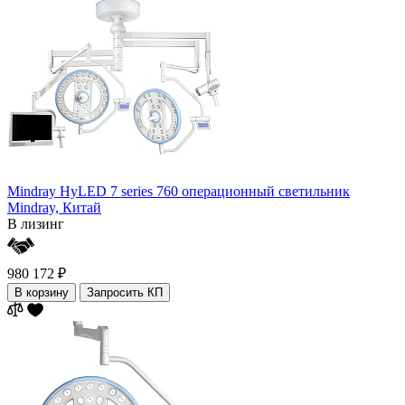
Mindray HyLED 7 series 760 операционный светильник
Mindray,
Китай
В лизинг
980 172 ₽
В корзину
Запросить КП