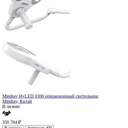
Mindray HyLED 9300 операционный светильник
Mindray,
Китай
В лизинг
350 764 ₽