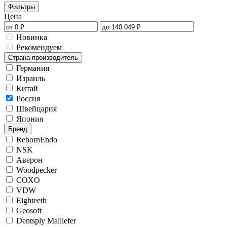
Фильтры
Цена
Новинка
Рекомендуем
Страна производитель
Германия
Израиль
Китай
Россия
Швейцария
Япония
Бренд
RebornEndo
NSK
Аверон
Woodpecker
COXO
VDW
Eighteeth
Geosoft
Dentsply Maillefer