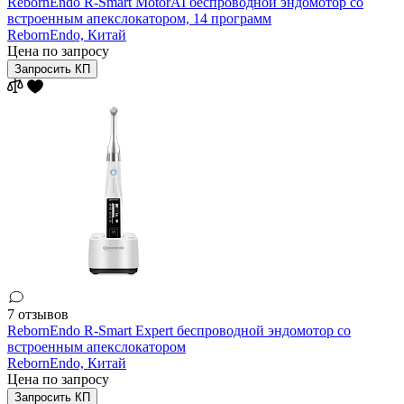
RebornEndo R-Smart MotorAI беспроводной эндомотор со
встроенным апекслокатором, 14 программ
RebornEndo,
Китай
Цена по запросу
Запросить КП
7 отзывов
RebornEndo R-Smart Expert беспроводной эндомотор со
встроенным апекслокатором
RebornEndo,
Китай
Цена по запросу
Запросить КП