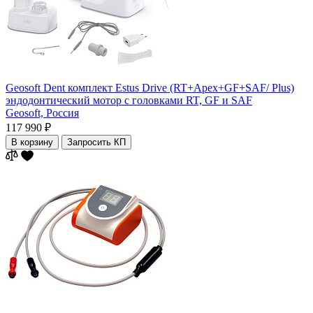
Geosoft Dent комплект Estus Drive (RT+Арех+GF+SAF/ Plus)
эндодонтический мотор с головками RT, GF и SAF
Geosoft,
Россия
117 990 ₽
В корзину
Запросить КП