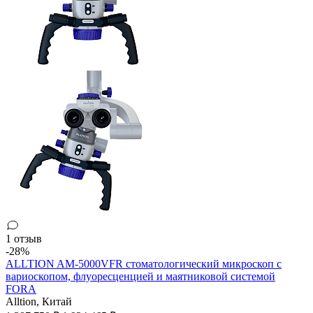
1 отзыв
-28%
ALLTION AM-5000VFR стоматологический микроскоп с
вариоскопом, флуоресценцией и маятниковой системой
FORA
Alltion,
Китай