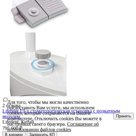
Для того, чтобы мы могли качественно
2 отзыва
предоставить Вам услуги, мы используем
Lifedent E9-x стоматологическая установка c подкатным
cookies, которые сохраняются на Вашем
Принять
модулем
компьютере. Отключить cookies Вы можете в
Lifedent,
Китай
настройках своего браузера.
Соглашение об
795 600 ₽
использовании файлов cookies
В корзину
Запросить КП