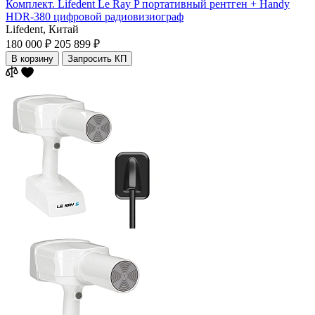
Комплект. Lifedent Le Ray P портативный рентген + Handy
HDR-380 цифровой радиовизиограф
Lifedent,
Китай
180 000 ₽
205 899 ₽
В корзину
Запросить КП