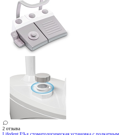
2 отзыва
Lifedent E9-x стоматологическая установка c подкатным