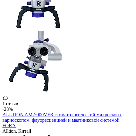
1 отзыв
-28%
ALLTION AM-5000VFR стоматологический микроскоп с
вариоскопом, флуоресценцией и маятниковой системой
FORA
Alltion,
Китай