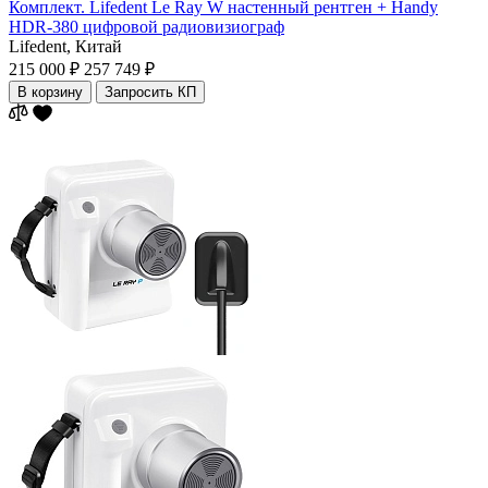
Комплект. Lifedent Le Ray W настенный рентген + Handy
HDR-380 цифровой радиовизиограф
Lifedent,
Китай
215 000 ₽
257 749 ₽
В корзину
Запросить КП