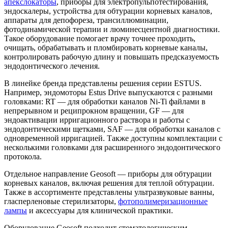
апекслокаторы
, приборы для электропульпотестирования,
эндоскалеры, устройства для обтурации корневых каналов,
аппараты для депофореза, трансиллюминации,
фотодинамической терапии и люминесцентной диагностики.
Такое оборудование помогает врачу точнее проходить,
очищать, обрабатывать и пломбировать корневые каналы,
контролировать рабочую длину и повышать предсказуемость
эндодонтического лечения.
В линейке бренда представлены решения серии ESTUS.
Например, эндомоторы Estus Drive выпускаются с разными
головками: RT — для обработки каналов Ni-Ti файлами в
непрерывном и реципрокном вращении, GF — для
эндоактивации ирригационного раствора и работы с
эндодонтическими щетками, SAF — для обработки каналов с
одновременной ирригацией. Также доступны комплектации с
несколькими головками для расширенного эндодонтического
протокола.
Отдельное направление Geosoft — приборы для обтурации
корневых каналов, включая решения для теплой обтурации.
Также в ассортименте представлены ультразвуковые ванны,
гласперленовые стерилизаторы,
фотополимеризационные
лампы
и аксессуары для клинической практики.
Оборудование Geosoft подходит стоматологическим