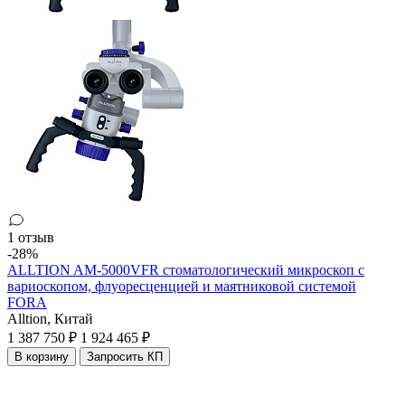
1 отзыв
-28%
ALLTION AM-5000VFR стоматологический микроскоп с
вариоскопом, флуоресценцией и маятниковой системой
FORA
Alltion,
Китай
1 387 750 ₽
1 924 465 ₽
В корзину
Запросить КП