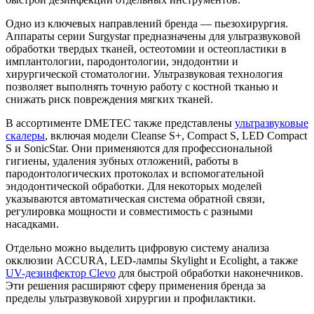
Одно из ключевых направлений бренда — пьезохирургия.
Аппараты серии Surgystar предназначены для ультразвуковой
обработки твердых тканей, остеотомии и остеопластики в
имплантологии, пародонтологии, эндодонтии и
хирургической стоматологии. Ультразвуковая технология
позволяет выполнять точную работу с костной тканью и
снижать риск повреждения мягких тканей.
В ассортименте DMETEC также представлены
ультразвуковые
скалеры
, включая модели Cleanse S+, Compact S, LED Compact
S и SonicStar. Они применяются для профессиональной
гигиены, удаления зубных отложений, работы в
пародонтологических протоколах и вспомогательной
эндодонтической обработки. Для некоторых моделей
указываются автоматическая система обратной связи,
регулировка мощности и совместимость с разными
насадками.
Отдельно можно выделить цифровую систему анализа
окклюзии ACCURA, LED-лампы Skylight и Ecolight, а также
UV-дезинфектор Clevo
для быстрой обработки наконечников.
Эти решения расширяют сферу применения бренда за
пределы ультразвуковой хирургии и профилактики.