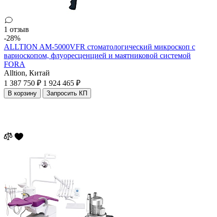
1 отзыв
-28%
ALLTION AM-5000VFR стоматологический микроскоп с
вариоскопом, флуоресценцией и маятниковой системой
FORA
Alltion,
Китай
1 387 750 ₽
1 924 465 ₽
В корзину
Запросить КП