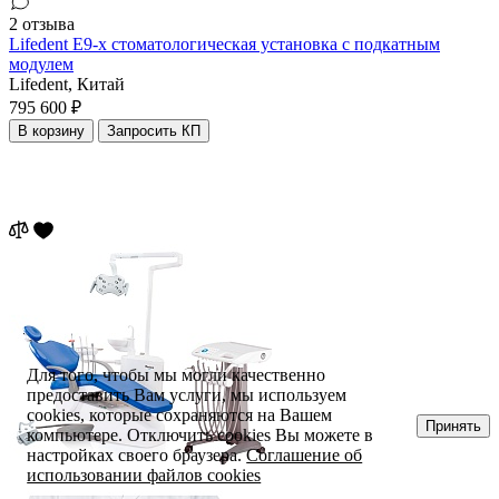
2 отзыва
Lifedent E9-x стоматологическая установка c подкатным
модулем
Lifedent,
Китай
795 600 ₽
В корзину
Запросить КП
Для того, чтобы мы могли качественно
предоставить Вам услуги, мы используем
cookies, которые сохраняются на Вашем
Принять
компьютере. Отключить cookies Вы можете в
настройках своего браузера.
Соглашение об
использовании файлов cookies