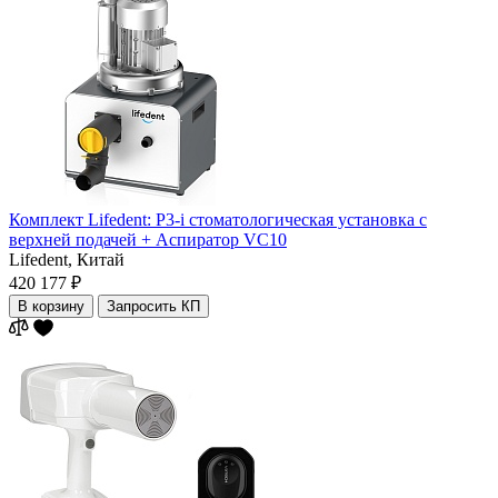
Комплект Lifedent: P3-i стоматологическая установка с
верхней подачей + Аспиратор VC10
Lifedent,
Китай
420 177 ₽
В корзину
Запросить КП