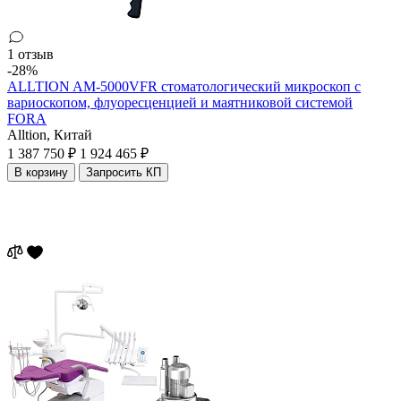
1 отзыв
-28%
ALLTION AM-5000VFR стоматологический микроскоп с
вариоскопом, флуоресценцией и маятниковой системой
FORA
Alltion,
Китай
1 387 750 ₽
1 924 465 ₽
В корзину
Запросить КП