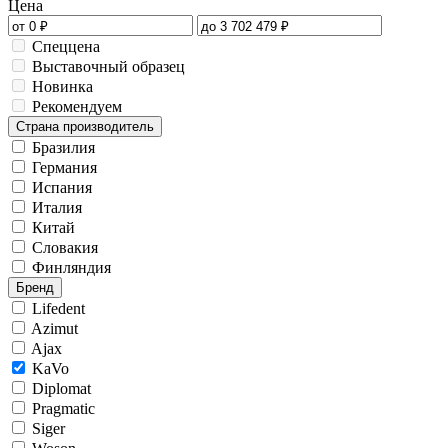
Цена
Спеццена
Выставочный образец
Новинка
Рекомендуем
Страна производитель
Бразилия
Германия
Испания
Италия
Китай
Словакия
Финляндия
Бренд
Lifedent
Azimut
Ajax
KaVo
Diplomat
Pragmatic
Siger