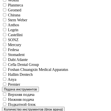
Woson
Planmeca
Geomed
Chirana
Stern Weber
Anthos
Legrin
Castellini
SONZ
Mercury
Fedesa
Stomadent
Dabi Atlante
Cefla Dental Group
Foshan Chuangxin Medical Apparatus
Hallim Dentech
Anya
Premier
Подача инструментов
Верхняя подача
Нижняя подача
Подкатной блок
Количество инструментов (блок врача)