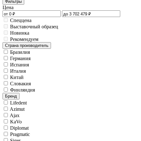
Фильтры
Цена
Спеццена
Выставочный образец
Новинка
Рекомендуем
Страна производитель
Бразилия
Германия
Испания
Италия
Китай
Словакия
Финляндия
Бренд
Lifedent
Azimut
Ajax
KaVo
Diplomat
Pragmatic
Siger