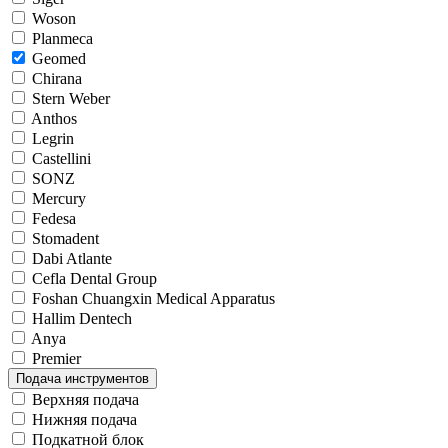
Woson
Planmeca
Geomed
Chirana
Stern Weber
Anthos
Legrin
Castellini
SONZ
Mercury
Fedesa
Stomadent
Dabi Atlante
Cefla Dental Group
Foshan Chuangxin Medical Apparatus
Hallim Dentech
Anya
Premier
Подача инструментов
Верхняя подача
Нижняя подача
Подкатной блок