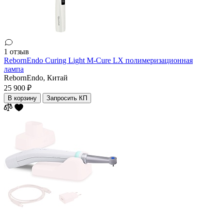
1 отзыв
RebornEndo Curing Light M-Cure LX полимеризационная
лампа
RebornEndo,
Китай
25 900 ₽
В корзину
Запросить КП