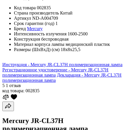
Код товара
002835
Страна производитель
Китай
Артикул
ND-A004709
Срок гарантии (год)
1
Бренд
Mercury
Интенсивность излучения
1600-2500
Конструкция
беспроводная
Материал корпуса лампы
медицинский пластик
Размеры (ШхВхД) (см)
18х8х25,5
Инструкция - Mercury JR-CL37H полимеризационная лампа
Регистрационное удостоверение - Mercury JR-CL37H
полимеризационная лампа
Декларация - Mercury JR-CL37H
полимеризационная лампа
5
1 отзыв
код товара:
002835
Mercury JR-CL37H
полимеризационная лампа