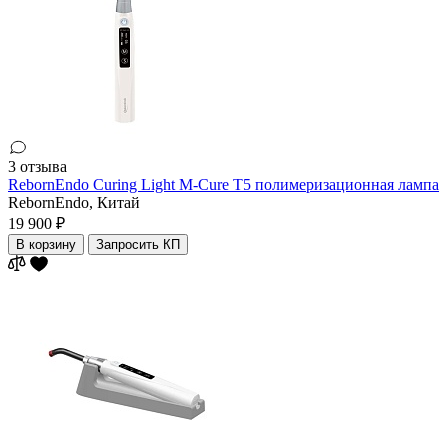
3 отзыва
RebornEndo Curing Light M-Cure T5 полимеризационная лампa
RebornEndo,
Китай
19 900 ₽
В корзину
Запросить КП