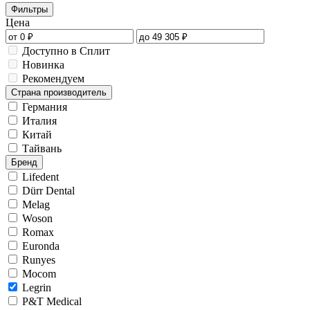
Фильтры
Цена
Доступно в Сплит
Новинка
Рекомендуем
Страна производитель
Германия
Италия
Китай
Тайвань
Бренд
Lifedent
Dürr Dental
Melag
Woson
Romax
Euronda
Runyes
Mocom
Legrin
P&T Medical