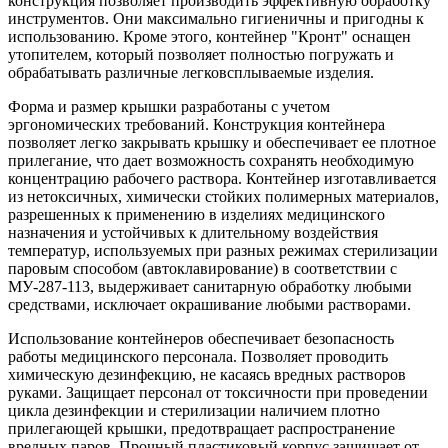
конструкция позволяет производить эффективную обработку
инструментов. Они максимально гигиеничны и пригодны к
использованию. Кроме этого, контейнер "Кронт" оснащен
утопителем, который позволяет полностью погружать и
обрабатывать различные легковсплываемые изделия.
Форма и размер крышки разработаны с учетом
эргономических требований. Конструкция контейнера
позволяет легко закрывать крышку и обеспечивает ее плотное
прилегание, что дает возможность сохранять необходимую
концентрацию рабочего раствора. Контейнер изготавливается
из нетоксичных, химически стойких полимерных материалов,
разрешенных к применению в изделиях медицинского
назначения и устойчивых к длительному воздействия
температур, используемых при разных режимах стерилизации
паровым способом (автоклавирование) в соответствии с
МУ-287-113, выдерживает санитарную обработку любыми
средствами, исключает окрашивание любыми растворами.
Использование контейнеров обеспечивает безопасность
работы медицинского персонала. Позволяет проводить
химическую дезинфекцию, не касаясь вредных растворов
руками. Защищает персонал от токсичности при проведении
цикла дезинфекции и стерилизации наличием плотно
прилегающей крышки, предотвращает распространение
вредных паров. Прочный пластиковый корпус защищает от