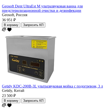
Geosoft Dent UltraEst M ультразвуковая ванна для
предстерилизационной очистки и дезинфекции
Geosoft,
Россия
36 951 ₽
В корзину
Запросить КП
Getidy KDC-200B-3L ультразвуковая мойка с подогревом, 3 л
Getidy,
Китай
23 500 ₽
В корзину
Запросить КП