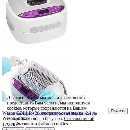
Для того, чтобы мы могли качественно
предоставить Вам услуги, мы используем
cookies, которые сохраняются на Вашем
Принять
Woson COLLIN 20 ультразвуковая мойка, 2.1 л
компьютере. Отключить cookies Вы можете в
Woson,
Китай
настройках своего браузера.
Соглашение об
использовании файлов cookies
17 276 ₽