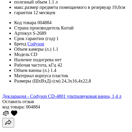
полезный объем 1.1 л
макс.размер предмета помещаемого в резервуар 19,0см
гарантия 12 месяцев
Код товара
004884
Страна производитель
Китай
Артикул
S-2689
Срок гарантии (год)
1
Бренд
Codyson
Объем камеры (л.)
1.1
Модель
CD
Наличие подогрева
нет
Рабочая частота, кГц
42
Объем ванны (л.)
1.4
Материал корпуса
пластик
Размеры (ШхВхД) (см)
24,3х16,4х22,8
Декларация - Codyson CD-4801 ультразвуковая ванна, 1,4 л
Оставить отзыв
код товара:
004884