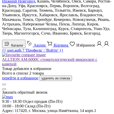
Нижний Новгород
, Казань, Челябинск, Омск, Самара, Ростов-
на-Дону, Уфа, Красноярск, Пермь, Воронеж, Волгоград,
Краснодар, Саратов, Тюмень, Тольятти, Ижевск, Барнаул,
Ульяновск, Иркутск, Хабаровск, Ярославль, Владивосток,
Махачкала, Томск, Оренбург, Кемерово, Новокузнецк, Рязань,
Астрахань, Набережные Челны, Пенза, Липецк, Киров,
Чебоксары, Тула, Калининград, Курск, Ставрополь, Улан-Удэ,
Тверь, Магнитогорск, Сочи, Иваново, Брянск, Белгород.
Акции
Корзина
Избранное
Каталог
{{ user.auth ? 'Профиль' : 'Войти' }}
ALLTION AM-6000C стоматологический микроскоп с
камерой
Товар добавлен в
избранное
Всего в списке
2
товара
перейти в избранное
удалить из списка
Заказать обратный звонок
9:30 - 18:30
Отдел продаж (Пн-Пт)
10:00 - 18:00
Склад (Пн-Пт)
Адрес:
117420, г. Москва, улица Намёткина, 14 корп.1