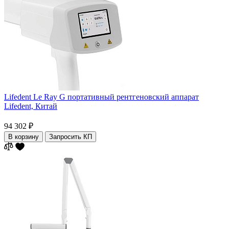
Lifedent Le Ray G портативный рентгеновский аппарат
Lifedent,
Китай
94 302 ₽
В корзину
Запросить КП