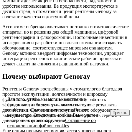
Компания делает акцент на безопасности, надежности и
удобстве использования. Ее продукция экспортируется в
десятки стран, а стоматологи ценят рентгены Genoray за
сочетание качества и доступной цены.
Ассортимент бренда охватывает не только стоматологические
аппараты, но и решения для общей медицины, цифровой
рентгенографии и флюороскопии. Постоянные инвестиции в
исследования и разработки позволяют компании создавать
оборудование, соответствующее мировым стандартам.
Genoray активно внедряет цифровые технологии, упрощает
интеграцию рентгенов в клинические рабочие процессы и
делает акцент на снижении радиационной нагрузки.
Почему выбирают Genoray
Рентгены Genoray востребованы у стоматологов благодаря
простоте эксплуатации, долговечности и широкому
Для того, чтобы мы могли качественно
функционалу. Аппараты позволяют врачу работать
предоставить Вам услуги, мы используем
эффективнее, а пациенту — получать точные результаты
cookies, которые сохраняются на Вашем
диагностики. Для клиники покупка такого оборудования
Принять
компьютере. Отключить cookies Вы можете в
выгодно оправдана, ведь оно повышает уровень сервиса и
настройках своего браузера.
Соглашение об
доверие со стороны пациентов.
использовании файлов cookies
Еще одним преимуществом является универсальность