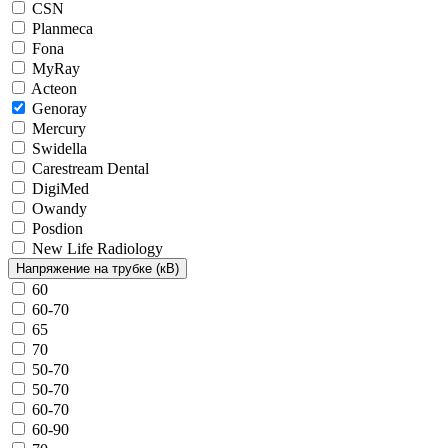
CSN
Planmeca
Fona
MyRay
Acteon
Genoray
Mercury
Swidella
Carestream Dental
DigiMed
Owandy
Posdion
New Life Radiology
Напряжение на трубке (кВ)
60
60-70
65
70
50-70
50-70
60-70
60-90