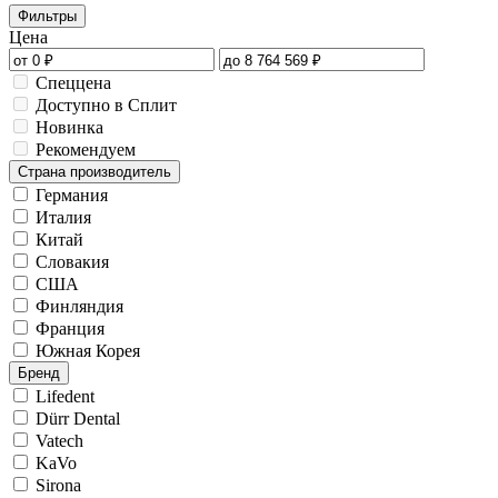
Фильтры
Цена
Спеццена
Доступно в Сплит
Новинка
Рекомендуем
Страна производитель
Германия
Италия
Китай
Словакия
США
Финляндия
Франция
Южная Корея
Бренд
Lifedent
Dürr Dental
Vatech
KaVo
Sirona