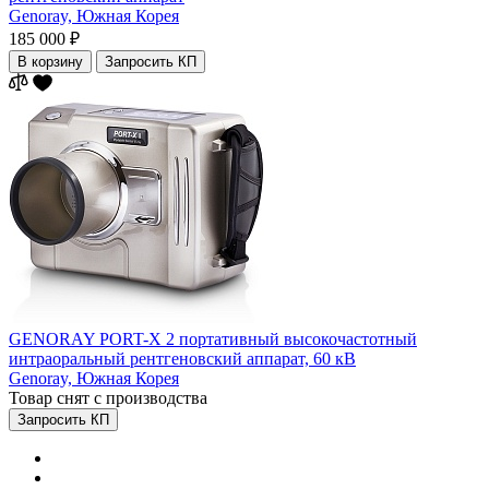
Genoray,
Южная Корея
185 000 ₽
В корзину
Запросить КП
GENORAY PORT-X 2 портативный высокочастотный
интраоральный рентгеновский аппарат, 60 кВ
Genoray,
Южная Корея
Товар снят с производства
Запросить КП