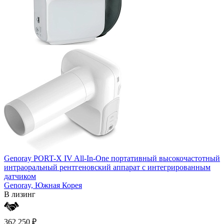
Genoray PORT-X IV All-In-One портативный высокочастотный
интраоральный рентгеновский аппарат с интегрированным
датчиком
Genoray,
Южная Корея
В лизинг
362 250 ₽