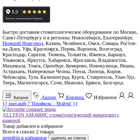
Быстро доставим стоматологическое оборудование по Москве,
Санкт-Петербургу и в регионы: Новосибирск, Екатеринбург,
Нижний Новгород
, Казань, Челябинск, Омск, Самара, Ростов-
на-Дону, Уфа, Красноярск, Пермь, Воронеж, Волгоград,
Краснодар, Саратов, Тюмень, Тольятти, Ижевск, Барнаул,
Ульяновск, Иркутск, Хабаровск, Ярославль, Владивосток,
Махачкала, Томск, Оренбург, Кемерово, Новокузнецк, Рязань,
Астрахань, Набережные Челны, Пенза, Липецк, Киров,
Чебоксары, Тула, Калининград, Курск, Ставрополь, Улан-Удэ,
Тверь, Магнитогорск, Сочи, Иваново, Брянск, Белгород.
Акции
Корзина
Избранное
Каталог
{{ user.auth ? 'Профиль' : 'Войти' }}
ALLTION AM-6000C стоматологический микроскоп с
камерой
Товар добавлен в
избранное
Всего в списке
2
товара
перейти в избранное
удалить из списка