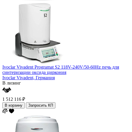
Ivoclar Vivadent Programat S2 118V-240V/50-60Hz печь для
синтеризации оксида циркония
Ivoclar Vivadent,
Германия
В лизинг
1 512 116 ₽
В корзину
Запросить КП