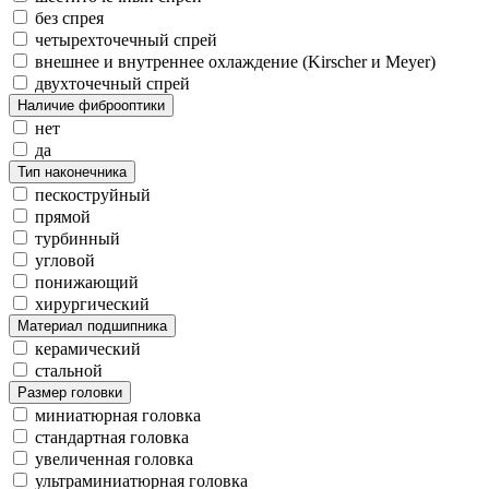
без спрея
четырехточечный спрей
внешнее и внутреннее охлаждение (Kirscher и Meyer)
двухточечный спрей
Наличие фиброоптики
нет
да
Тип наконечника
пескоструйный
прямой
турбинный
угловой
понижающий
хирургический
Материал подшипника
керамический
стальной
Размер головки
миниатюрная головка
стандартная головка
увеличенная головка
ультраминиатюрная головка