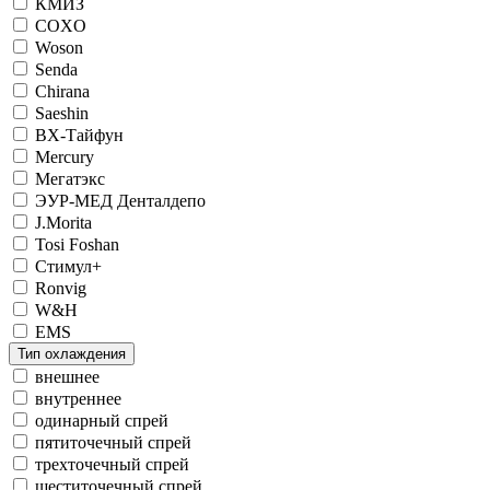
КМИЗ
COXO
Woson
Senda
Chirana
Saeshin
ВХ-Тайфун
Mercury
Мегатэкс
ЭУР-МЕД Денталдепо
J.Morita
Tosi Foshan
Стимул+
Ronvig
W&H
EMS
Тип охлаждения
внешнее
внутреннее
одинарный спрей
пятиточечный спрей
трехточечный спрей
шеститочечный спрей