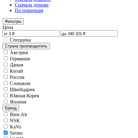
Сначала дороже
По новинкам
Фильтры
Цена
Спеццена
Страна производитель
Австрия
Германия
Дания
Китай
Россия
Словакия
Швейцария
Южная Корея
Япония
Бренд
Bien-Air
NSK
KaVo
Sirona