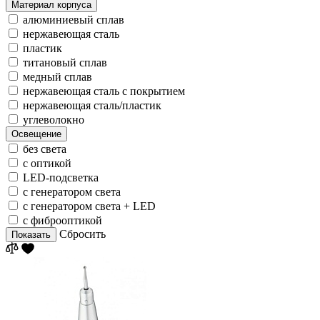
Материал корпуса
алюминиевый сплав
нержавеющая сталь
пластик
титановый сплав
медный сплав
нержавеющая сталь с покрытием
нержавеющая сталь/пластик
углеволокно
Освещение
без света
с оптикой
LED-подсветка
с генератором света
с генератором света + LED
с фиброоптикой
Сбросить
Показать