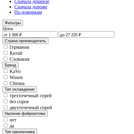
Сначала дешевле
Сначала дороже
По новинкам
Фильтры
Цена
Страна производитель
Германия
Китай
Словакия
Бренд
KaVo
Woson
Chirana
Тип охлаждения
трехточечный спрей
без спрея
двухточечный спрей
Наличие фиброоптики
нет
да
Тип наконечника