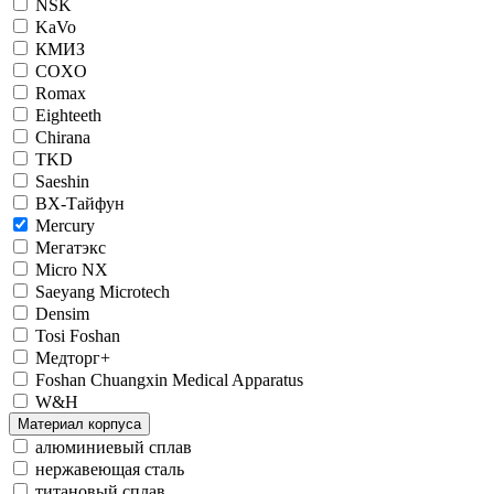
NSK
KaVo
КМИЗ
COXO
Romax
Eighteeth
Chirana
TKD
Saeshin
ВХ-Тайфун
Mercury
Мегатэкс
Micro NX
Saeyang Microtech
Densim
Tosi Foshan
Медторг+
Foshan Chuangxin Medical Apparatus
W&H
Материал корпуса
алюминиевый сплав
нержавеющая сталь
титановый сплав