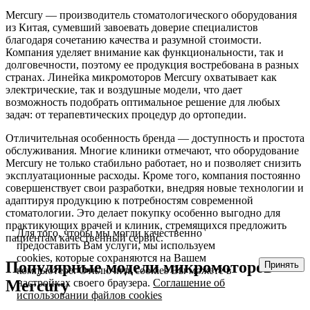
Mercury — производитель стоматологического оборудования
из Китая, сумевший завоевать доверие специалистов
благодаря сочетанию качества и разумной стоимости.
Компания уделяет внимание как функциональности, так и
долговечности, поэтому ее продукция востребована в разных
странах. Линейка микромоторов Mercury охватывает как
электрические, так и воздушные модели, что дает
возможность подобрать оптимальное решение для любых
задач: от терапевтических процедур до ортопедии.
Отличительная особенность бренда — доступность и простота
обслуживания. Многие клиники отмечают, что оборудование
Mercury не только стабильно работает, но и позволяет снизить
эксплуатационные расходы. Кроме того, компания постоянно
совершенствует свои разработки, внедряя новые технологии и
адаптируя продукцию к потребностям современной
стоматологии. Это делает покупку особенно выгодно для
практикующих врачей и клиник, стремящихся предложить
Для того, чтобы мы могли качественно
пациентам качественный сервис.
предоставить Вам услуги, мы используем
cookies, которые сохраняются на Вашем
Популярные модели микромоторов
Принять
компьютере. Отключить cookies Вы можете в
Mercury
настройках своего браузера.
Соглашение об
использовании файлов cookies