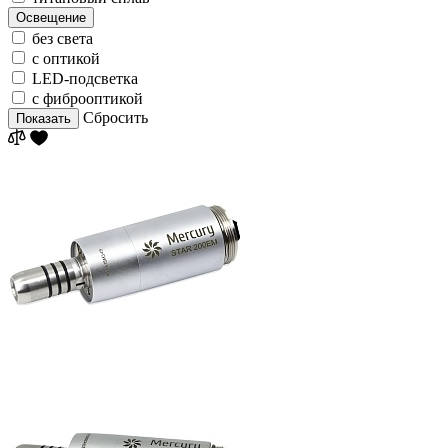
Освещение
без света
с оптикой
LED-подсветка
с фиброоптикой
Сбросить
Показать