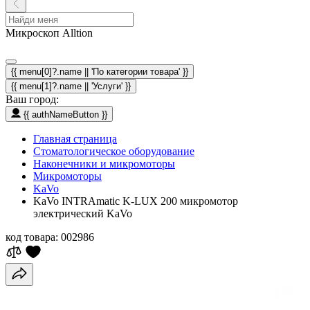
Микроскоп Alltion
{{ menu[0]?.name || 'По категории товара' }}
{{ menu[1]?.name || 'Услуги' }}
Ваш город:
{{ authNameButton }}
Главная страница
Стоматологическое оборудование
Наконечники и микромоторы
Микромоторы
KaVo
KaVo INTRAmatic K-LUX 200 микромотор
электрический KaVo
код товара:
002986