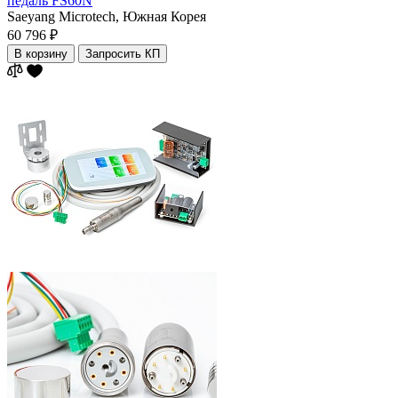
педаль FS60N
Saeyang Microtech,
Южная Корея
60 796 ₽
В корзину
Запросить КП