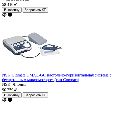
58 410 ₽
В корзину
Запросить КП
NSK Ultimate UMXL-GC настольно-горизонтальная система с
бесщеточным микромотором (тип Compact)
NSK,
Япония
90 259 ₽
В корзину
Запросить КП