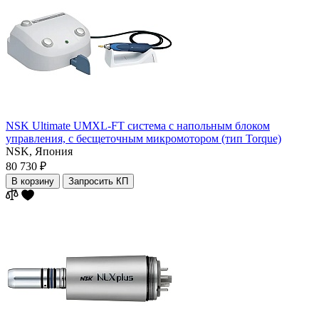
NSK Ultimate UMXL-FT система с напольным блоком
управления, с бесщеточным микромотором (тип Torque)
NSK,
Япония
80 730 ₽
В корзину
Запросить КП