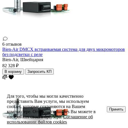
6 отзывов
Bien-Air DMCX встраиваемая система для двух микромоторов
без подсветки с реле
Bien-Air,
Швейцария
82 328 ₽
В корзину
Запросить КП
Для того, чтобы мы могли качественно
предоставить Вам услуги, мы используем
cookies, которые сохраняются на Вашем
Принять
компьютере. Отключить cookies Вы можете в
настройках своего браузера.
Соглашение об
использовании файлов cookies