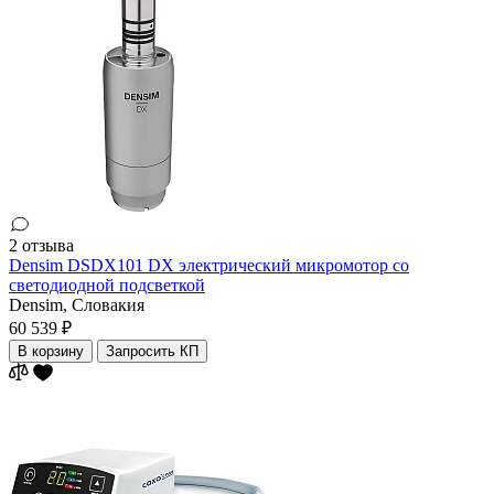
2 отзыва
Densim DSDX101 DX электрический микромотор со
светодиодной подсветкой
Densim,
Словакия
60 539 ₽
В корзину
Запросить КП