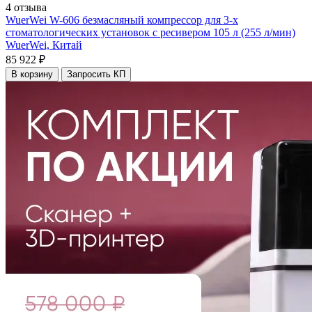
4 отзыва
WuerWei W-606 безмасляный компрессор для 3-х
стоматологических установок с ресивером 105 л (255 л/мин)
WuerWei,
Китай
85 922 ₽
В корзину
Запросить КП