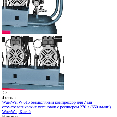
4 отзыва
WuerWei W-615 безмасляный компрессор для 7-ми
стоматологических установок с ресивером 270 л (650 л/мин)
WuerWei,
Китай
В лизинг