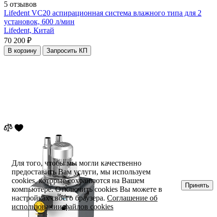
5 отзывов
Lifedent VC20 аспирационная система влажного типа для 2
установок, 600 л/мин
Lifedent,
Китай
70 200 ₽
В корзину
Запросить КП
Для того, чтобы мы могли качественно
предоставить Вам услуги, мы используем
cookies, которые сохраняются на Вашем
Принять
компьютере. Отключить cookies Вы можете в
настройках своего браузера.
Соглашение об
использовании файлов cookies