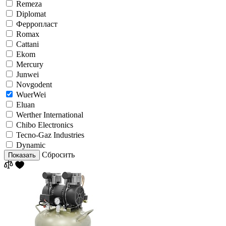
Remeza
Diplomat
Ферропласт
Romax
Cattani
Ekom
Mercury
Junwei
Novgodent
WuerWei
Eluan
Werther International
Chibo Electronics
Tecno-Gaz Industries
Dynamic
Сбросить
Показать