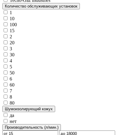
Tecno-Gaz Industries
Количество обслуживающих установок
1
10
100
15
2
20
3
30
4
5
50
6
60
7
8
80
Шумоизолирующий кожух
да
нет
Производительность (л/мин.)