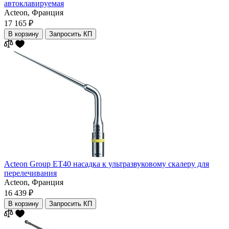
автоклавируемая
Acteon,
Франция
17 165 ₽
В корзину
Запросить КП
Acteon Group ET40 насадка к ультразвуковому скалеру для
перелечивания
Acteon,
Франция
16 439 ₽
В корзину
Запросить КП