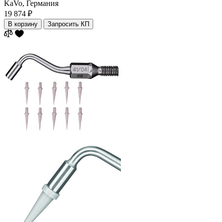
KaVo,
Германия
19 874 ₽
В корзину
Запросить КП