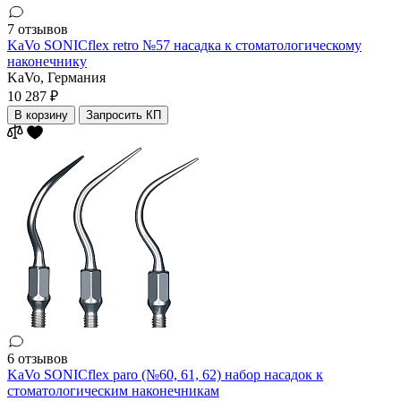
7 отзывов
KaVo SONICflex retro №57 насадка к стоматологическому
наконечнику
KaVo,
Германия
10 287 ₽
В корзину
Запросить КП
6 отзывов
KaVo SONICflex paro (№60, 61, 62) набор насадок к
стоматологическим наконечникам