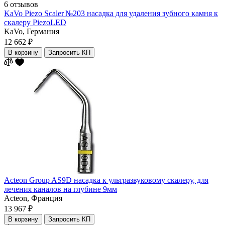
6 отзывов
KaVo Piezo Scaler №203 насадка для удаления зубного камня к
скалеру PiezoLED
KaVo,
Германия
12 662 ₽
В корзину
Запросить КП
Acteon Group AS9D насадка к ультразвуковому скалеру, для
лечения каналов на глубине 9мм
Acteon,
Франция
13 967 ₽
В корзину
Запросить КП