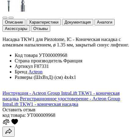
Описание
Характеристики
Документация
Аналоги
Аксессуары
Отзывы
Насадка TKW1 для Piezotome, IC - Коническая насадка с
алмазным напылением, ø 1.35 мм, закрытый синус лифтинг.
Код товара
УТ000009968
Страна производитель
Франция
Артикул
F87331
Бренд
Acteon
Размеры (ШхВхД) (см)
4х4х1
Инструкция - Acteon Group IntraLift TKW1 - коническая
насадка
Регистрационное удостоверение - Acteon Group
IntraLift TKW1 - коническая насадка
Оставить отзыв
код товара:
УТ000009968