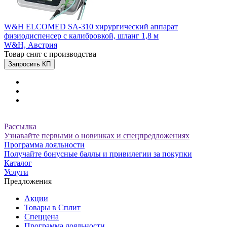
W&H ELCOMED SA-310 хирургический аппарат
физиодиспенсер c калибровкой, шланг 1,8 м
W&H,
Австрия
Товар снят с производства
Запросить КП
Рассылка
Узнавайте первыми о новинках и спецпредложениях
Программа лояльности
Получайте бонусные баллы и привилегии за покупки
Каталог
Услуги
Предложения
Акции
Товары в Сплит
Спеццена
Программа лояльности