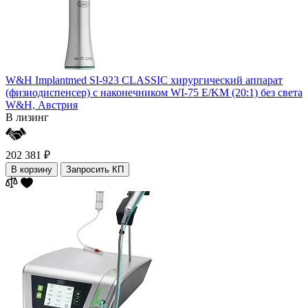
W&H Implantmed SI-923 CLASSIC хирургический аппарат
(физиодиспенсер) с наконечником WI-75 E/KM (20:1) без света
W&H,
Австрия
В лизинг
202 381 ₽
В корзину
Запросить КП