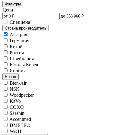
Фильтры
Цена
Спеццена
Страна производитель
Австрия
Германия
Китай
Россия
Швейцария
Южная Корея
Япония
Бренд
Bien-Air
NSK
Woodpecker
KaVo
COXO
Saeshin
Accentmed
DMETEC
W&H