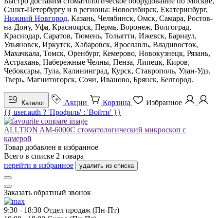
Быстро доставим стоматологическое оборудование по Москве,
Санкт-Петербургу и в регионы: Новосибирск, Екатеринбург,
Нижний Новгород
, Казань, Челябинск, Омск, Самара, Ростов-
на-Дону, Уфа, Красноярск, Пермь, Воронеж, Волгоград,
Краснодар, Саратов, Тюмень, Тольятти, Ижевск, Барнаул,
Ульяновск, Иркутск, Хабаровск, Ярославль, Владивосток,
Махачкала, Томск, Оренбург, Кемерово, Новокузнецк, Рязань,
Астрахань, Набережные Челны, Пенза, Липецк, Киров,
Чебоксары, Тула, Калининград, Курск, Ставрополь, Улан-Удэ,
Тверь, Магнитогорск, Сочи, Иваново, Брянск, Белгород.
Акции
Корзина
Избранное
Каталог
{{ user.auth ? 'Профиль' : 'Войти' }}
ALLTION AM-6000C стоматологический микроскоп с
камерой
Товар добавлен в
избранное
Всего в списке
2
товара
перейти в избранное
удалить из списка
Заказать обратный звонок
9:30 - 18:30
Отдел продаж (Пн-Пт)