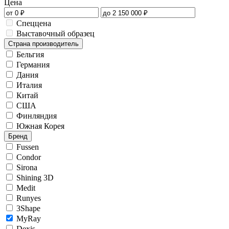
Цена
Спеццена
Выставочный образец
Страна производитель
Бельгия
Германия
Дания
Италия
Китай
США
Финляндия
Южная Корея
Бренд
Fussen
Condor
Sirona
Shining 3D
Medit
Runyes
3Shape
MyRay
Dexis