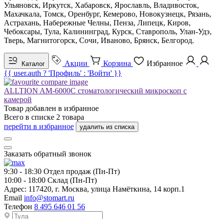
Ульяновск, Иркутск, Хабаровск, Ярославль, Владивосток,
Махачкала, Томск, Оренбург, Кемерово, Новокузнецк, Рязань,
Астрахань, Набережные Челны, Пенза, Липецк, Киров,
Чебоксары, Тула, Калининград, Курск, Ставрополь, Улан-Удэ,
Тверь, Магнитогорск, Сочи, Иваново, Брянск, Белгород.
Акции
Корзина
Избранное
Каталог
{{ user.auth ? 'Профиль' : 'Войти' }}
ALLTION AM-6000C стоматологический микроскоп с
камерой
Товар добавлен в
избранное
Всего в списке
2
товара
перейти в избранное
удалить из списка
Заказать обратный звонок
9:30 - 18:30
Отдел продаж (Пн-Пт)
10:00 - 18:00
Склад (Пн-Пт)
Адрес:
117420, г. Москва, улица Намёткина, 14 корп.1
Email
info@stomart.ru
Телефон
8 495 646 01 56