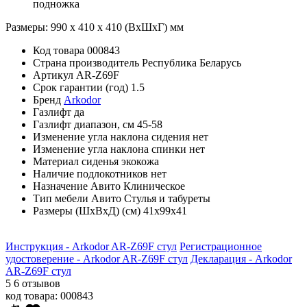
подножка
Размеры: 990 х 410 х 410 (ВхШхГ) мм
Код товара
000843
Страна производитель
Республика Беларусь
Артикул
AR-Z69F
Срок гарантии (год)
1.5
Бренд
Arkodor
Газлифт
да
Газлифт диапазон, см
45-58
Изменение угла наклона сидения
нет
Изменение угла наклона спинки
нет
Материал сиденья
экокожа
Наличие подлокотников
нет
Назначение Авито
Клиническое
Тип мебели Авито
Стулья и табуреты
Размеры (ШхВхД) (см)
41х99х41
Инструкция - Arkodor AR-Z69F стул
Регистрационное
удостоверение - Arkodor AR-Z69F стул
Декларация - Arkodor
AR-Z69F стул
5
6 отзывов
код товара:
000843