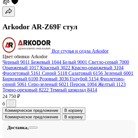
Arkodor AR-Z69F стул
Все стулья и седла Arkodor
Цвет обивки Arkodor
Черный 9011
Бежевый 1044
Белый 9001
Светло-серый 7000
Оранжевый 1017
Красный 3022
Красно-оранжевый 3104
Фиолетовый 5161
Синий 5118
Салатовый 6156
Зеленый 6001
Бирюзовый 6100
Розовый 3036
Голубой 5154
Фиолетово-
синий 5061
Серо-зеленый 6021
Персик 1004
Желтый 1123
Темно-ореховый 8222
Темный шоколад 8414
24 750 ₽
б
Коммерческое предложение
В корзину
Коммерческое предложение
В корзину
Доставка,