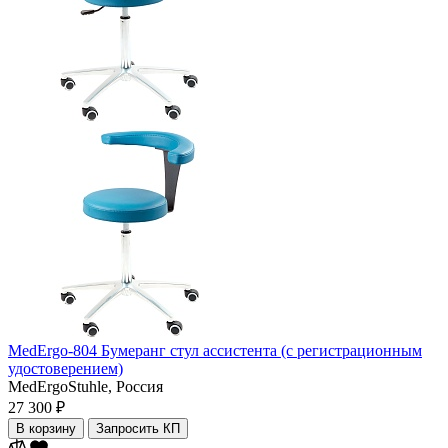
MedErgo-804 Бумеранг стул ассистента (с регистрационным
удостоверением)
MedErgoStuhle,
Россия
27 300 ₽
В корзину
Запросить КП