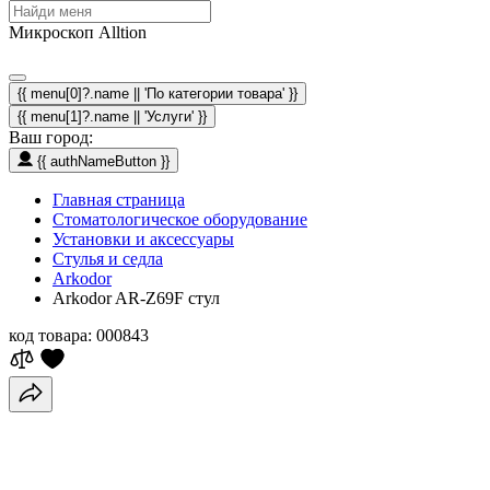
Микроскоп Alltion
{{ menu[0]?.name || 'По категории товара' }}
{{ menu[1]?.name || 'Услуги' }}
Ваш город:
{{ authNameButton }}
Главная страница
Стоматологическое оборудование
Установки и аксессуары
Стулья и седла
Arkodor
Arkodor AR-Z69F стул
код товара:
000843