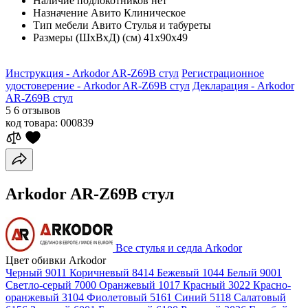
Наличие подлокотников
нет
Назначение Авито
Клиническое
Тип мебели Авито
Стулья и табуреты
Размеры (ШхВхД) (см)
41х90х49
Инструкция - Arkodor AR-Z69B стул
Регистрационное
удостоверение - Arkodor AR-Z69B стул
Декларация - Arkodor
AR-Z69B стул
5
6 отзывов
код товара:
000839
Arkodor AR-Z69B стул
Все стулья и седла Arkodor
Цвет обивки Arkodor
Черный 9011
Коричневый 8414
Бежевый 1044
Белый 9001
Светло-серый 7000
Оранжевый 1017
Красный 3022
Красно-
оранжевый 3104
Фиолетовый 5161
Синий 5118
Салатовый