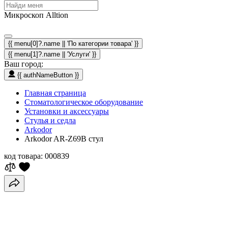
Микроскоп Alltion
{{ menu[0]?.name || 'По категории товара' }}
{{ menu[1]?.name || 'Услуги' }}
Ваш город:
{{ authNameButton }}
Главная страница
Стоматологическое оборудование
Установки и аксессуары
Стулья и седла
Arkodor
Arkodor AR-Z69B стул
код товара:
000839