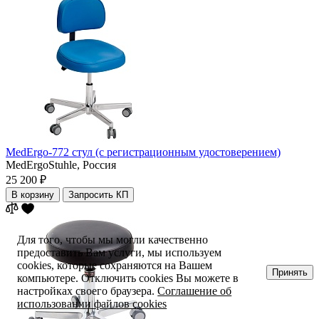
MedErgo-772 стул (с регистрационным удостоверением)
MedErgoStuhle,
Россия
25 200 ₽
В корзину
Запросить КП
Для того, чтобы мы могли качественно
предоставить Вам услуги, мы используем
cookies, которые сохраняются на Вашем
Принять
компьютере. Отключить cookies Вы можете в
настройках своего браузера.
Соглашение об
использовании файлов cookies